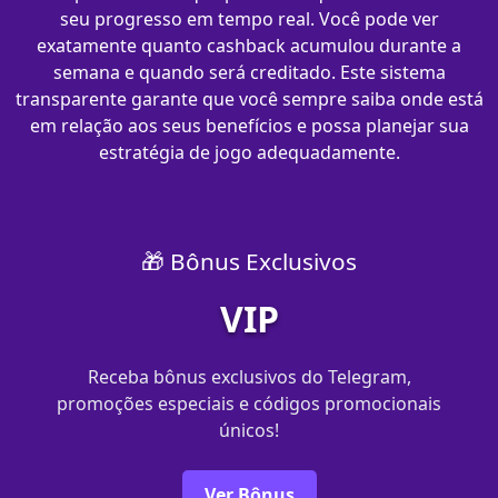
seu progresso em tempo real. Você pode ver
exatamente quanto cashback acumulou durante a
semana e quando será creditado. Este sistema
transparente garante que você sempre saiba onde está
em relação aos seus benefícios e possa planejar sua
estratégia de jogo adequadamente.
🎁 Bônus Exclusivos
VIP
Receba bônus exclusivos do Telegram,
promoções especiais e códigos promocionais
únicos!
Ver Bônus