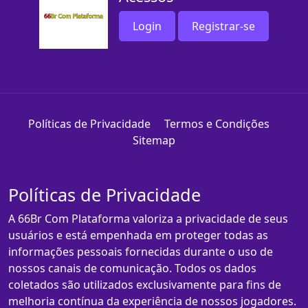
Login
Registrar-se
Políticas de Privacidade
Termos e Condições
Sitemap
Políticas de Privacidade
A 66Br Com Plataforma valoriza a privacidade de seus
usuários e está empenhada em proteger todas as
informações pessoais fornecidas durante o uso de
nossos canais de comunicação. Todos os dados
coletados são utilizados exclusivamente para fins de
melhoria contínua da experiência de nossos jogadores.