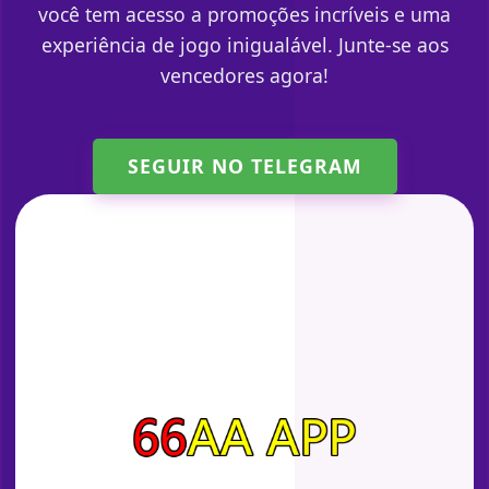
você tem acesso a promoções incríveis e uma
experiência de jogo inigualável. Junte-se aos
vencedores agora!
SEGUIR NO TELEGRAM