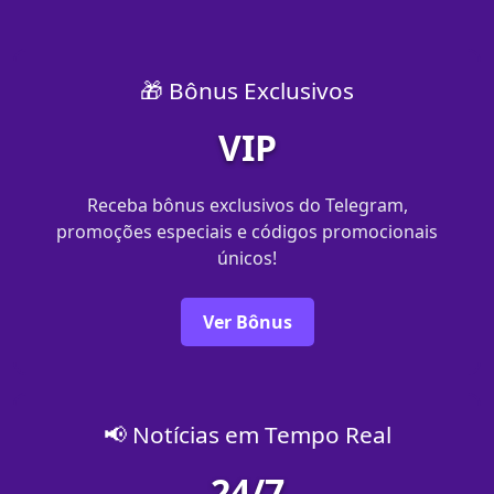
🎁 Bônus Exclusivos
VIP
Receba bônus exclusivos do Telegram,
promoções especiais e códigos promocionais
únicos!
Ver Bônus
📢 Notícias em Tempo Real
24/7