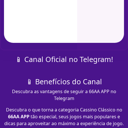
📱 Canal Oficial no Telegram!
📱 Benefícios do Canal
Descubra as vantagens de seguir a 66AA APP no
Telegram
Descubra o que torna a categoria Cassino Clássico no
66AA APP
tão especial, seus jogos mais populares e
dicas para aproveitar ao máximo a experiência de jogo.