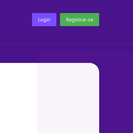
Login
Registrar-se