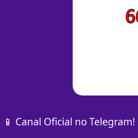
📱 Canal Oficial no Telegram!