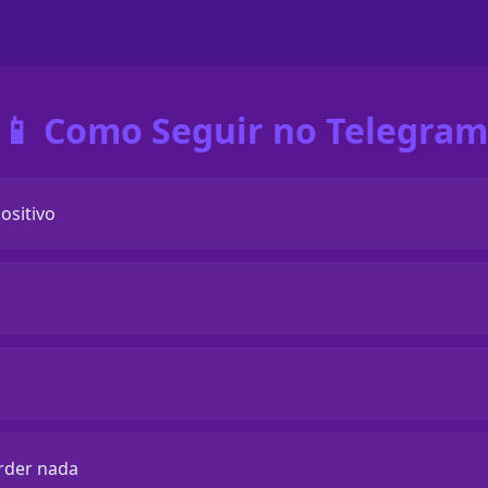
📱 Como Seguir no Telegram
ositivo
erder nada