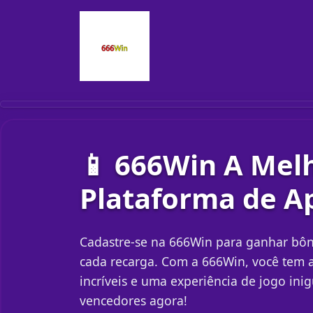
📱 666Win A Mel
Plataforma de A
Cadastre-se na 666Win para ganhar bôn
cada recarga. Com a 666Win, você tem 
incríveis e uma experiência de jogo inig
vencedores agora!