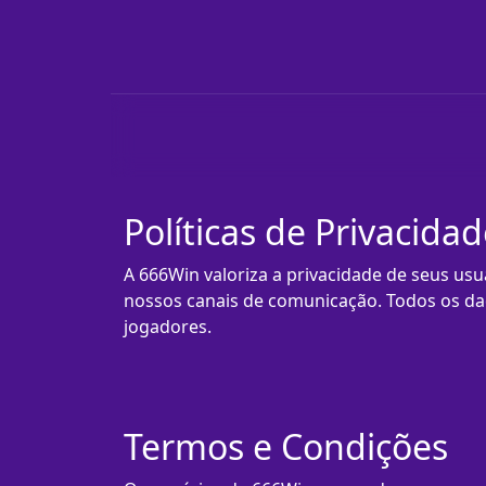
Políticas de Privacida
A 666Win valoriza a privacidade de seus us
nossos canais de comunicação. Todos os dad
jogadores.
Termos e Condições