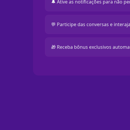
🔔 Ative as notificações para não p
💬 Participe das conversas e interaj
🎁 Receba bônus exclusivos autom