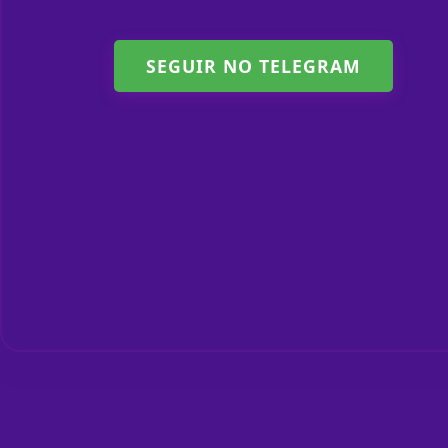
SEGUIR NO TELEGRAM