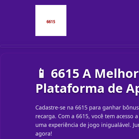
📱 6615 A Melhor
Plataforma de A
Cadastre-se na 6615 para ganhar bônus
recarga. Com a 6615, você tem acesso a
uma experiência de jogo inigualável. J
agora!