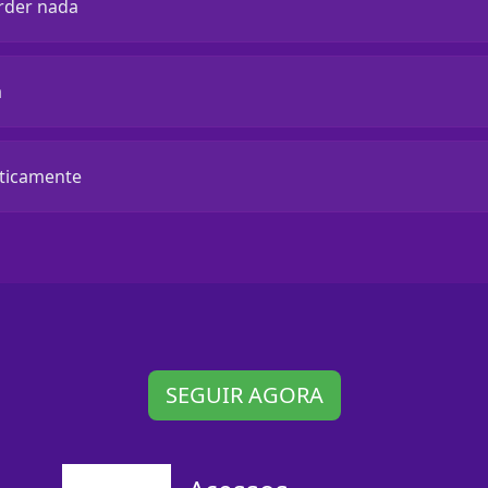
erder nada
a
aticamente
SEGUIR AGORA