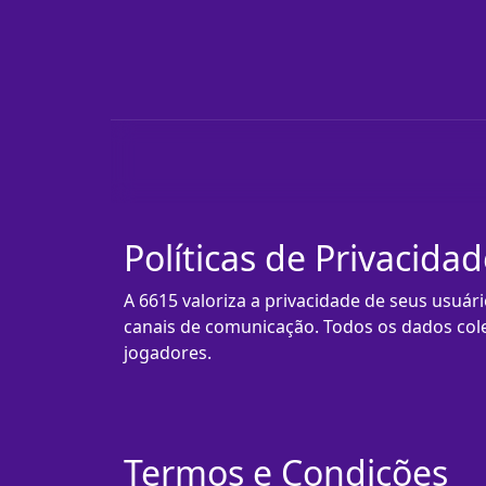
Políticas de Privacida
A 6615 valoriza a privacidade de seus usuá
canais de comunicação. Todos os dados cole
jogadores.
Termos e Condições