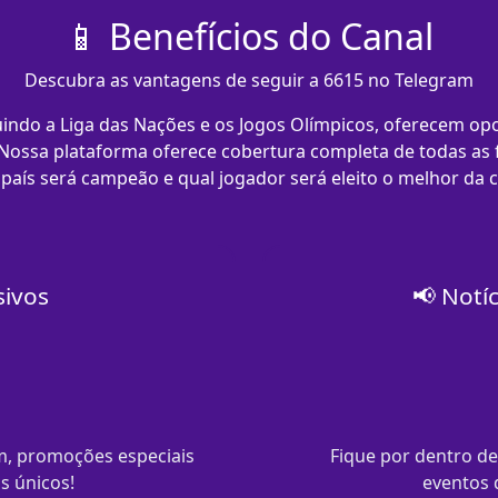
📱 Benefícios do Canal
Descubra as vantagens de seguir a 6615 no Telegram
cluindo a Liga das Nações e os Jogos Olímpicos, oferecem o
ossa plataforma oferece cobertura completa de todas as f
 país será campeão e qual jogador será eleito o melhor da 
sivos
📢 Notí
m, promoções especiais
Fique por dentro d
s únicos!
eventos 