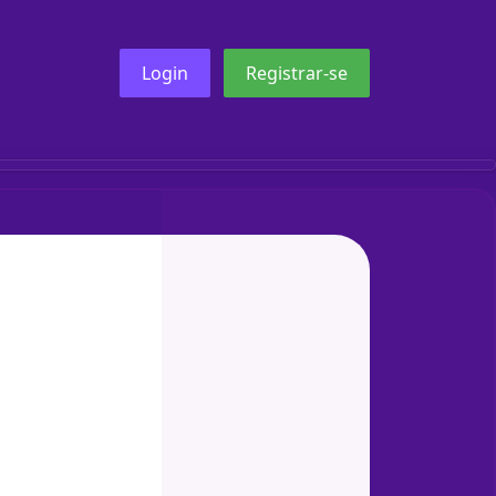
Login
Registrar-se