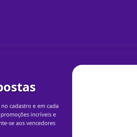
postas
 no cadastro e em cada
 promoções incríveis e
unte-se aos vencedores