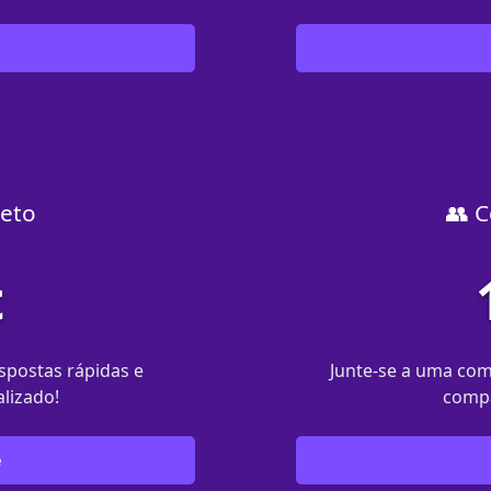
reto
👥 
t
espostas rápidas e
Junte-se a uma com
lizado!
compa
e