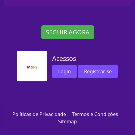
SEGUIR AGORA
Acessos
Login
Registrar-se
Políticas de Privacidade
Termos e Condições
Sitemap