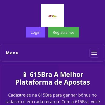
Login
Registrar-se
Menu
📱 615Bra A Melhor
Plataforma de Apostas
Cadastre-se na 615Bra para ganhar bônus no
cadastro e em cada recarga. Com a 615Bra, você