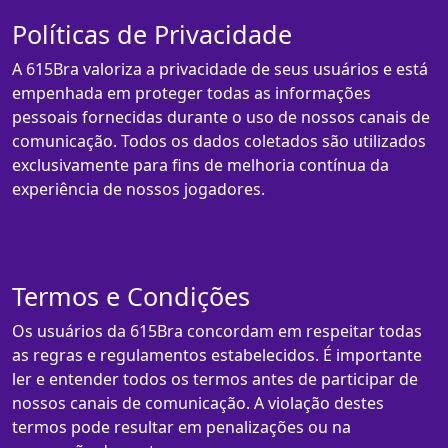
Políticas de Privacidade
A 615Bra valoriza a privacidade de seus usuários e está
empenhada em proteger todas as informações
pessoais fornecidas durante o uso de nossos canais de
comunicação. Todos os dados coletados são utilizados
exclusivamente para fins de melhoria contínua da
experiência de nossos jogadores.
Termos e Condições
Os usuários da 615Bra concordam em respeitar todas
as regras e regulamentos estabelecidos. É importante
ler e entender todos os termos antes de participar de
nossos canais de comunicação. A violação destes
termos pode resultar em penalizações ou na