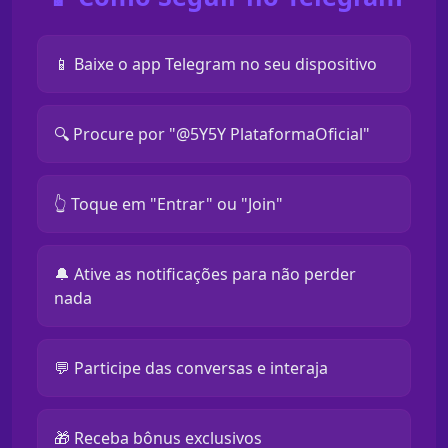
📱 Baixe o app Telegram no seu dispositivo
🔍 Procure por "@5Y5Y PlataformaOficial"
👆 Toque em "Entrar" ou "Join"
🔔 Ative as notificações para não perder
nada
💬 Participe das conversas e interaja
🎁 Receba bônus exclusivos