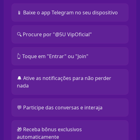
📱 Baixe o app Telegram no seu dispositivo
🔍 Procure por "@5U VipOficial"
👆 Toque em "Entrar" ou "Join"
🔔 Ative as notificações para não perder
nada
💬 Participe das conversas e interaja
🎁 Receba bônus exclusivos
automaticamente