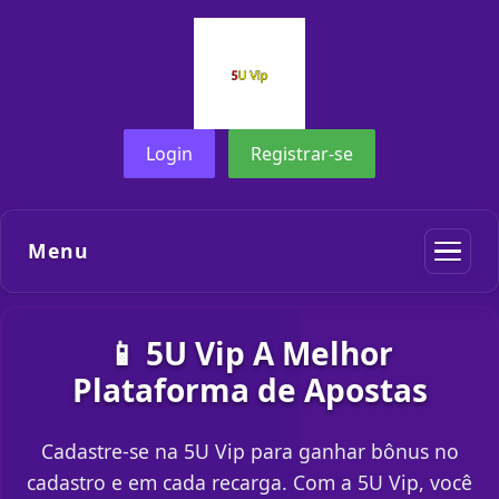
Login
Registrar-se
Menu
📱 5U Vip A Melhor
Plataforma de Apostas
Cadastre-se na 5U Vip para ganhar bônus no
cadastro e em cada recarga. Com a 5U Vip, você