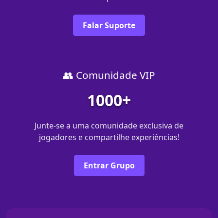
Falar Suporte
👥 Comunidade VIP
1000+
Junte-se a uma comunidade exclusiva de
jogadores e compartilhe experiências!
Entrar Grupo