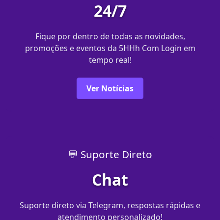
24/7
Fique por dentro de todas as novidades,
promoções e eventos da 5HHh Com Login em
tempo real!
Ver Notícias
💬 Suporte Direto
Chat
Suporte direto via Telegram, respostas rápidas e
atendimento personalizado!