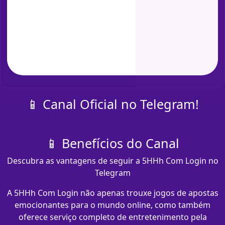
📱 Canal Oficial no Telegram!
📱 Benefícios do Canal
Descubra as vantagens de seguir a 5HHh Com Login no
Telegram
A 5HHh Com Login não apenas trouxe jogos de apostas
emocionantes para o mundo online, como também
oferece serviço completo de entretenimento pela