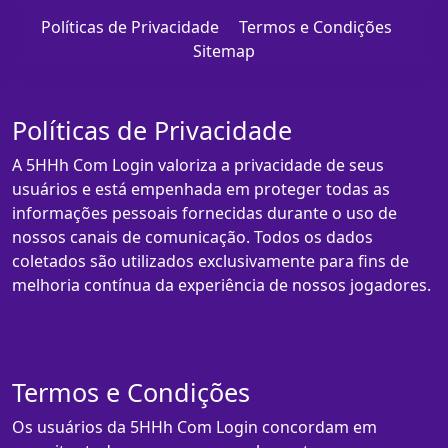
Políticas de Privacidade
Termos e Condições
Sitemap
Políticas de Privacidade
A 5HHh Com Login valoriza a privacidade de seus
usuários e está empenhada em proteger todas as
informações pessoais fornecidas durante o uso de
nossos canais de comunicação. Todos os dados
coletados são utilizados exclusivamente para fins de
melhoria contínua da experiência de nossos jogadores.
Termos e Condições
Os usuários da 5HHh Com Login concordam em