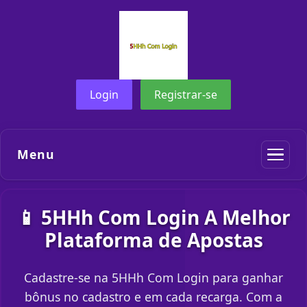
Login
Registrar-se
Menu
📱 5HHh Com Login A Melhor
Plataforma de Apostas
Cadastre-se na 5HHh Com Login para ganhar
bônus no cadastro e em cada recarga. Com a