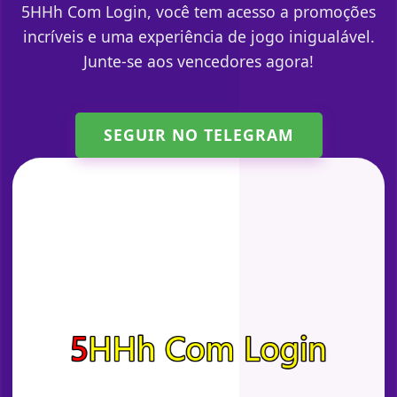
5HHh Com Login, você tem acesso a promoções
incríveis e uma experiência de jogo inigualável.
Junte-se aos vencedores agora!
SEGUIR NO TELEGRAM