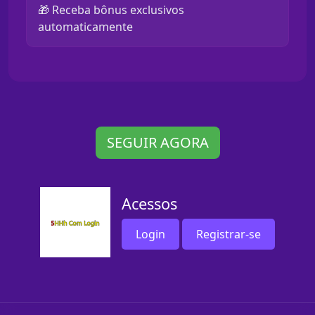
🎁 Receba bônus exclusivos
automaticamente
SEGUIR AGORA
Acessos
Login
Registrar-se