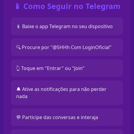
📱 Como Seguir no Telegram
📱 Baixe o app Telegram no seu dispositivo
🔍 Procure por "@5HHh Com LoginOficial"
👆 Toque em "Entrar" ou "Join"
🔔 Ative as notificações para não perder
nada
💬 Participe das conversas e interaja