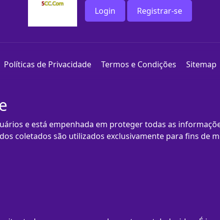
Login
Registrar-se
Políticas de Privacidade
Termos e Condições
Sitemap
de
usuários e está empenhada em proteger todas as informaçõe
os coletados são utilizados exclusivamente para fins de m