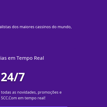
alistas dos maiores cassinos do mundo,
cias em Tempo Real
24/7
e todas as novidades, promoções e
 5CC.Com em tempo real!