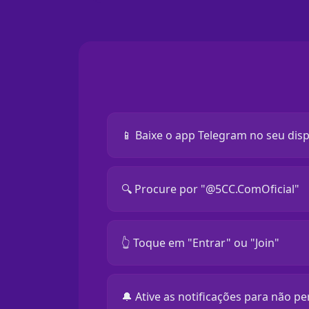
📱 Baixe o app Telegram no seu disp
🔍 Procure por "@5CC.ComOficial"
👆 Toque em "Entrar" ou "Join"
🔔 Ative as notificações para não p