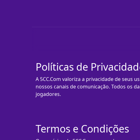
Políticas de Privacida
A 5CC.Com valoriza a privacidade de seus 
nossos canais de comunicação. Todos os dad
jogadores.
Termos e Condições