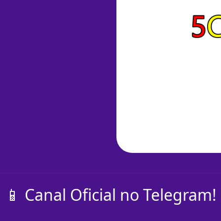
📱 Canal Oficial no Telegram!