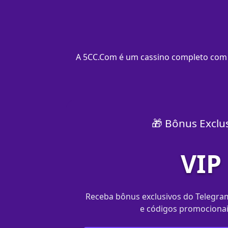
A 5CC.Com é um cassino completo com m
🎁 Bônus Exclu
VIP
Receba bônus exclusivos do Telegra
e códigos promocionai