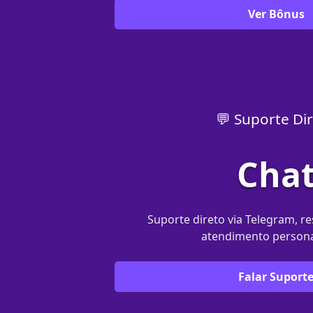
Ver Bônus
💬 Suporte Di
Cha
Suporte direto via Telegram, r
atendimento persona
Falar Suport