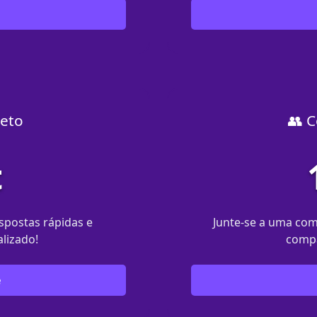
reto
👥 
t
espostas rápidas e
Junte-se a uma com
lizado!
compa
e