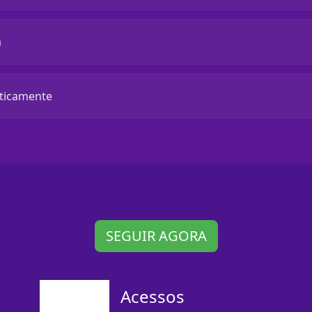
a
aticamente
SEGUIR AGORA
Acessos