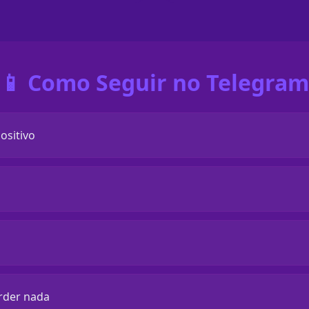
📱 Como Seguir no Telegram
ositivo
erder nada