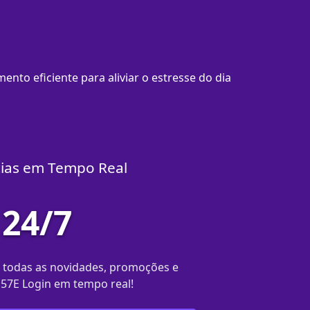
nto eficiente para aliviar o estresse do dia
cias em Tempo Real
24/7
e todas as novidades, promoções e
 57E Login em tempo real!