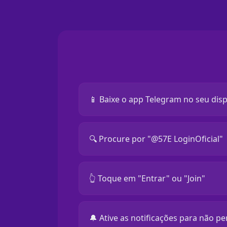
📱 Baixe o app Telegram no seu disp
🔍 Procure por "@57E LoginOficial"
👆 Toque em "Entrar" ou "Join"
🔔 Ative as notificações para não p