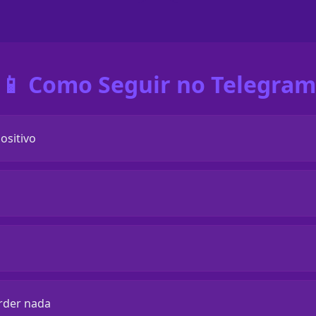
📱 Como Seguir no Telegram
ositivo
erder nada