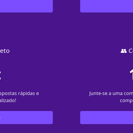
reto
👥 
t
espostas rápidas e
Junte-se a uma com
lizado!
compa
e