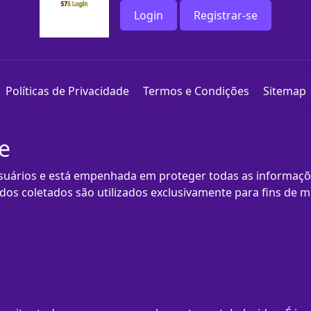
Login
Registrar-se
Políticas de Privacidade
Termos e Condições
Sitemap
de
 usuários e está empenhada em proteger todas as informaçõ
os coletados são utilizados exclusivamente para fins de m