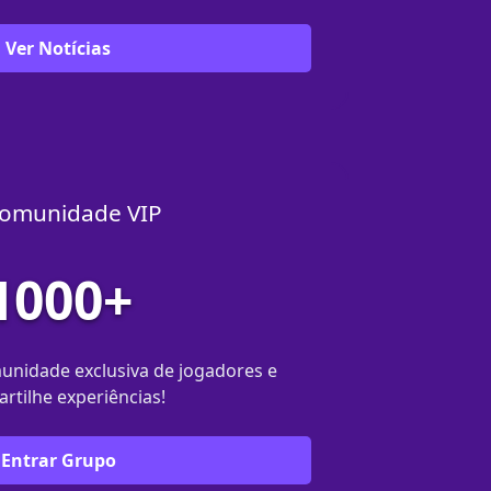
Ver Notícias
Comunidade VIP
1000+
unidade exclusiva de jogadores e
rtilhe experiências!
Entrar Grupo