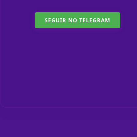
SEGUIR NO TELEGRAM