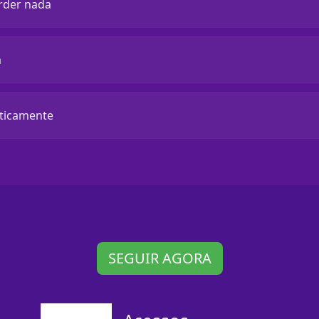
erder nada
a
aticamente
SEGUIR AGORA