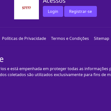
Acessos
Login
Registrar-se
Políticas de Privacidade
Termos e Condições
Sitemap
de
ários e está empenhada em proteger todas as informações 
os coletados são utilizados exclusivamente para fins de m