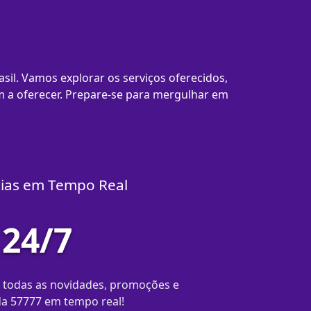
sil. Vamos explorar os serviços oferecidos,
 a oferecer. Prepare-se para mergulhar em
cias em Tempo Real
24/7
e todas as novidades, promoções e
da 57777 em tempo real!