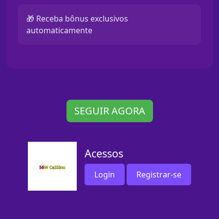
🎁 Receba bônus exclusivos
automaticamente
SEGUIR AGORA
Acessos
Login
Registrar-se