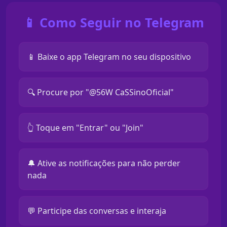
📱 Como Seguir no Telegram
📱 Baixe o app Telegram no seu dispositivo
🔍 Procure por "@56W CaSSinoOficial"
👆 Toque em "Entrar" ou "Join"
🔔 Ative as notificações para não perder
nada
💬 Participe das conversas e interaja