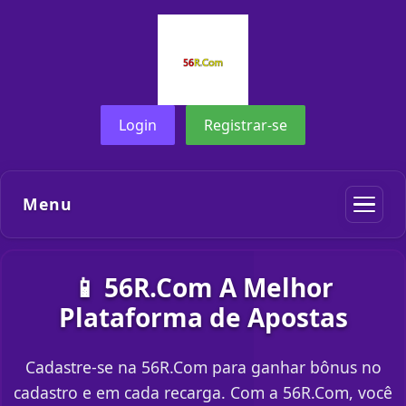
Login
Registrar-se
Menu
📱 56R.Com A Melhor
Plataforma de Apostas
Cadastre-se na 56R.Com para ganhar bônus no
cadastro e em cada recarga. Com a 56R.Com, você