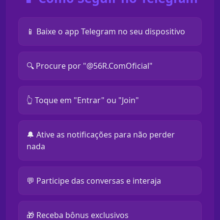
📱 Baixe o app Telegram no seu dispositivo
🔍 Procure por "@56R.ComOficial"
👆 Toque em "Entrar" ou "Join"
🔔 Ative as notificações para não perder
nada
💬 Participe das conversas e interaja
🎁 Receba bônus exclusivos