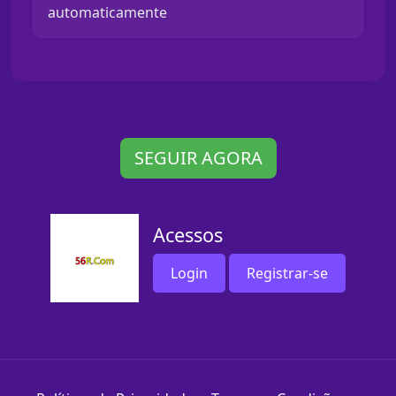
automaticamente
SEGUIR AGORA
Acessos
Login
Registrar-se