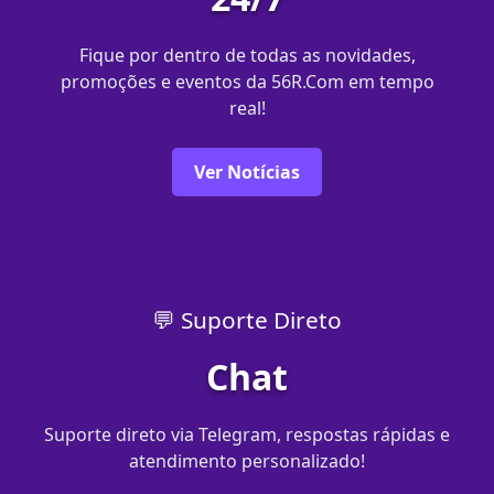
Fique por dentro de todas as novidades,
promoções e eventos da 56R.Com em tempo
real!
Ver Notícias
💬 Suporte Direto
Chat
Suporte direto via Telegram, respostas rápidas e
atendimento personalizado!