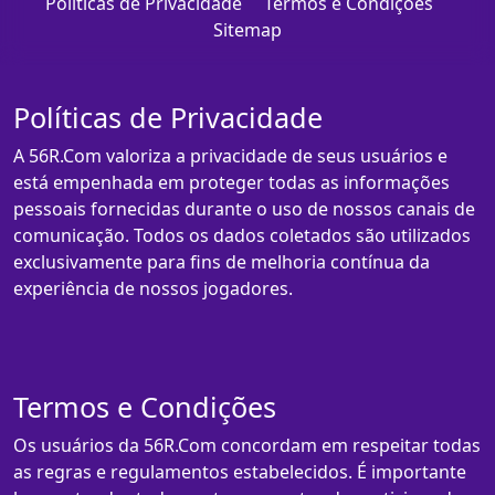
Políticas de Privacidade
Termos e Condições
Sitemap
Políticas de Privacidade
A 56R.Com valoriza a privacidade de seus usuários e
está empenhada em proteger todas as informações
pessoais fornecidas durante o uso de nossos canais de
comunicação. Todos os dados coletados são utilizados
exclusivamente para fins de melhoria contínua da
experiência de nossos jogadores.
Termos e Condições
Os usuários da 56R.Com concordam em respeitar todas
as regras e regulamentos estabelecidos. É importante