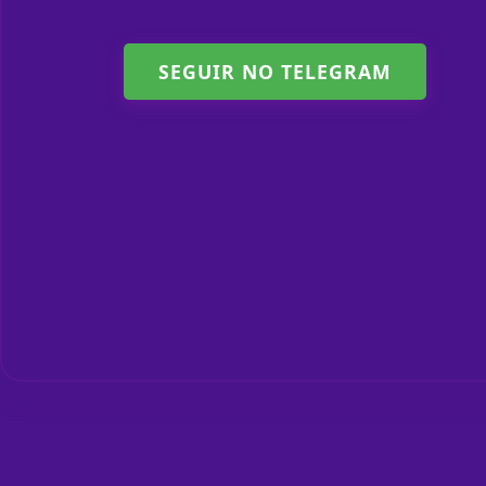
SEGUIR NO TELEGRAM