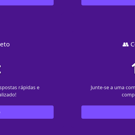
reto
👥 
t
espostas rápidas e
Junte-se a uma com
lizado!
compa
e