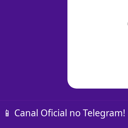
📱 Canal Oficial no Telegram!