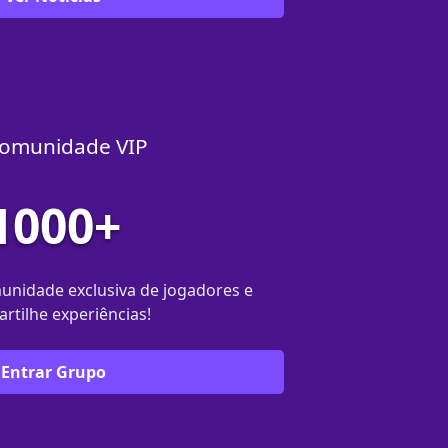
Comunidade VIP
1000+
unidade exclusiva de jogadores e
rtilhe experiências!
Entrar Grupo