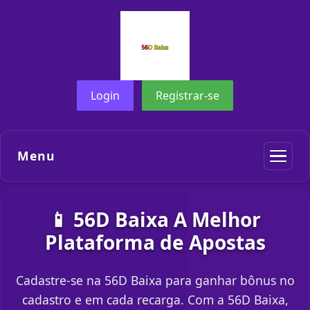
Login
Registrar-se
Menu
📱 56D Baixa A Melhor
Plataforma de Apostas
Cadastre-se na 56D Baixa para ganhar bônus no
cadastro e em cada recarga. Com a 56D Baixa,