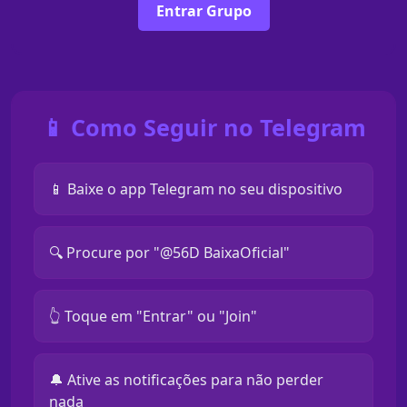
Entrar Grupo
📱 Como Seguir no Telegram
📱 Baixe o app Telegram no seu dispositivo
🔍 Procure por "@56D BaixaOficial"
👆 Toque em "Entrar" ou "Join"
🔔 Ative as notificações para não perder
nada