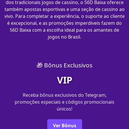
dos tradicionais jogos de cassino, o 56D Baixa oferece
também apostas esportivas e uma seção de cassino ao
vivo. Para completar a experiência, o suporte ao cliente
é excepcional, e as promoções imperdíveis fazem do
56D Baixa com​ a escolha ideal para os amantes de
jogos no Brasil.
🎁 Bônus Exclusivos
VIP
Receba bônus exclusivos do Telegram,
promoções especiais e códigos promocionais
únicos!
Ver Bônus