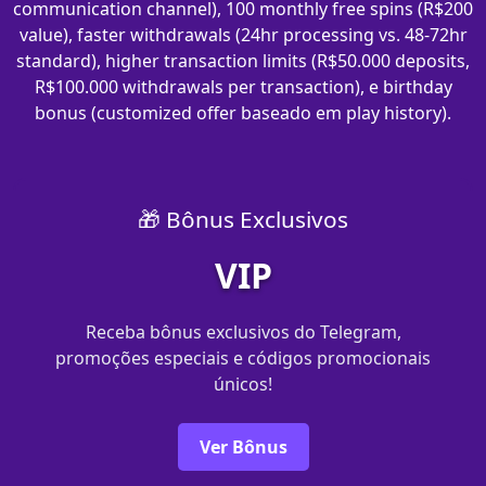
communication channel), 100 monthly free spins (R$200
value), faster withdrawals (24hr processing vs. 48-72hr
standard), higher transaction limits (R$50.000 deposits,
R$100.000 withdrawals per transaction), e birthday
bonus (customized offer baseado em play history).
🎁 Bônus Exclusivos
VIP
Receba bônus exclusivos do Telegram,
promoções especiais e códigos promocionais
únicos!
Ver Bônus