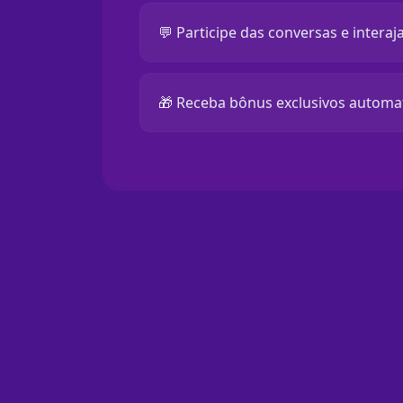
💬 Participe das conversas e interaj
🎁 Receba bônus exclusivos autom