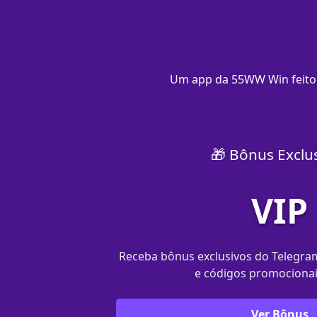
Um app da 55WW Win feito p
🎁 Bônus Exclu
VIP
Receba bônus exclusivos do Telegra
e códigos promocionai
Ver Bônus