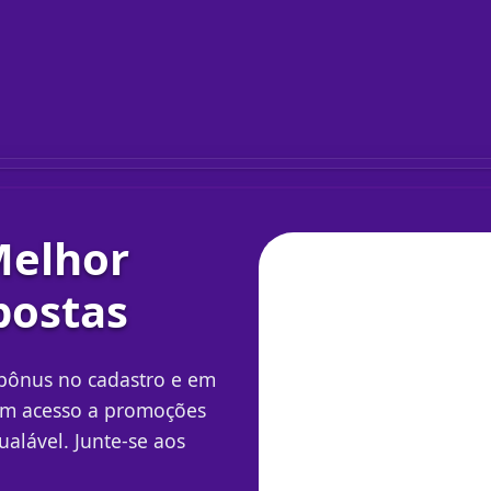
Melhor
postas
bônus no cadastro e em
em acesso a promoções
ualável. Junte-se aos