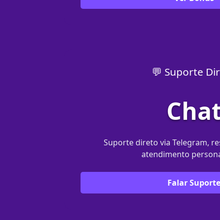
💬 Suporte Di
Cha
Suporte direto via Telegram, r
atendimento persona
Falar Suport