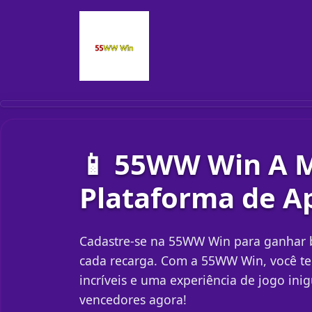
📱 55WW Win A 
Plataforma de A
Cadastre-se na 55WW Win para ganhar 
cada recarga. Com a 55WW Win, você t
incríveis e uma experiência de jogo inig
vencedores agora!