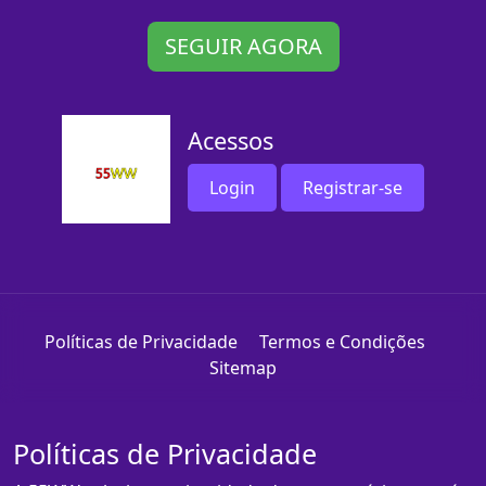
SEGUIR AGORA
Acessos
Login
Registrar-se
Políticas de Privacidade
Termos e Condições
Sitemap
Políticas de Privacidade