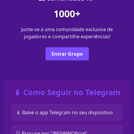
1000+
Junte-se a uma comunidade exclusiva de
jogadores e compartilhe experiências!
Entrar Grupo
📱 Como Seguir no Telegram
📱 Baixe o app Telegram no seu dispositivo
🔍 Procure por "@55WWOficial"