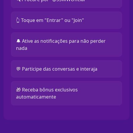
👆 Toque em "Entrar" ou "Join"
🔔 Ative as notificações para não perder
nada
💬 Participe das conversas e interaja
🎁 Receba bônus exclusivos
automaticamente