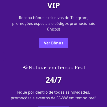
VIP
Receba bônus exclusivos do Telegram,
promoções especiais e códigos promocionais
únicos!
Ver Bônus
📢 Notícias em Tempo Real
24/7
Fique por dentro de todas as novidades,
promoções e eventos da 55WW em tempo real!