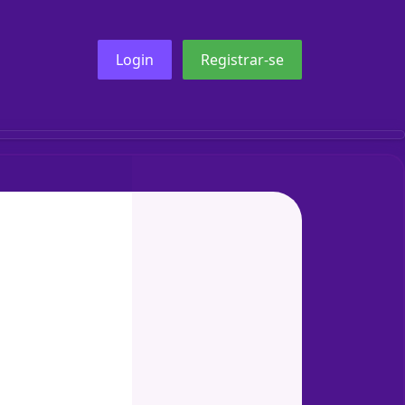
Login
Registrar-se