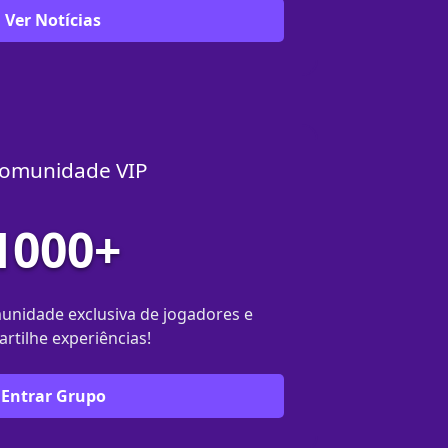
Ver Notícias
Comunidade VIP
1000+
unidade exclusiva de jogadores e
rtilhe experiências!
Entrar Grupo