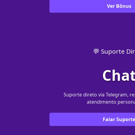
Ver Bônus
💬 Suporte Di
Cha
Suporte direto via Telegram, r
atendimento persona
Falar Suport