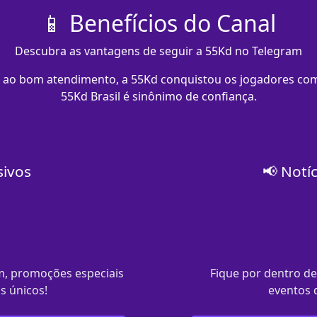
📱 Benefícios do Canal
Descubra as vantagens de seguir a 55Kd no Telegram
o bom atendimento, a 55Kd conquistou os jogadores com j
55Kd Brasil é sinônimo de confiança.
sivos
📢 Notí
m, promoções especiais
Fique por dentro d
s únicos!
eventos 