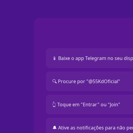
📱 Baixe o app Telegram no seu disp
🔍 Procure por "@55KdOficial"
👆 Toque em "Entrar" ou "Join"
🔔 Ative as notificações para não p