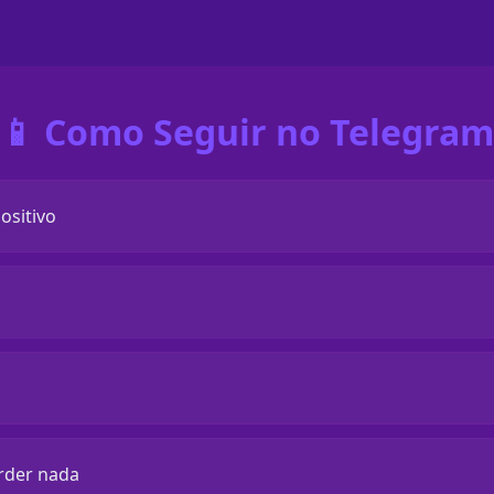
📱 Como Seguir no Telegram
ositivo
erder nada