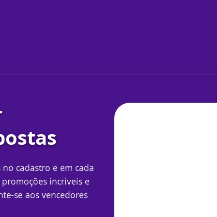
r
postas
 no cadastro e em cada
 promoções incríveis e
unte-se aos vencedores