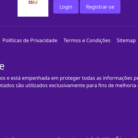
Login
Registrar-se
Políticas de Privacidade
Termos e Condições
Sitemap
de
rios e está empenhada em proteger todas as informações p
tados são utilizados exclusivamente para fins de melhoria