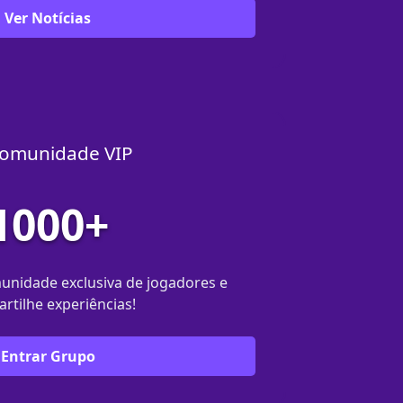
Ver Notícias
Comunidade VIP
1000+
unidade exclusiva de jogadores e
rtilhe experiências!
Entrar Grupo