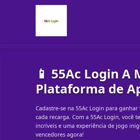
📱 55Ac Login A 
Plataforma de A
Cadastre-se na 55Ac Login para ganhar
cada recarga. Com a 55Ac Login, você 
incríveis e uma experiência de jogo inig
vencedores agora!