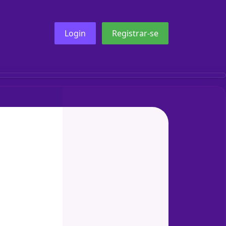
Login
Registrar-se