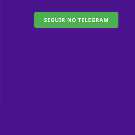
SEGUIR NO TELEGRAM