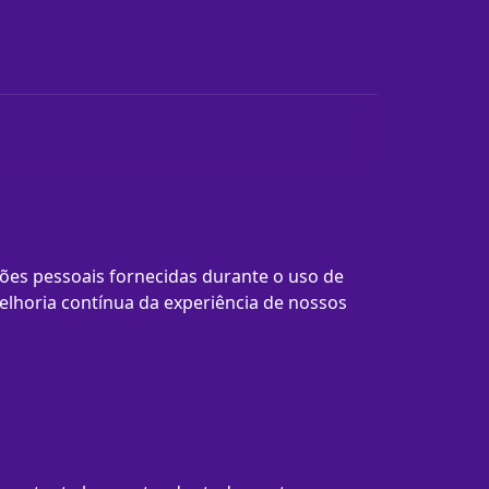
ões pessoais fornecidas durante o uso de
elhoria contínua da experiência de nossos