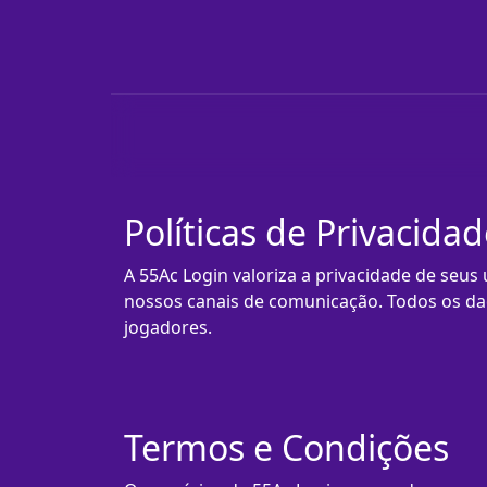
Políticas de Privacida
A 55Ac Login valoriza a privacidade de seu
nossos canais de comunicação. Todos os dad
jogadores.
Termos e Condições