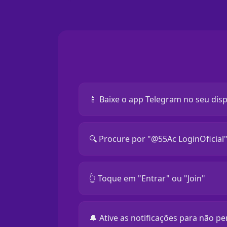
📱 Baixe o app Telegram no seu disp
🔍 Procure por "@55Ac LoginOficial
👆 Toque em "Entrar" ou "Join"
🔔 Ative as notificações para não p