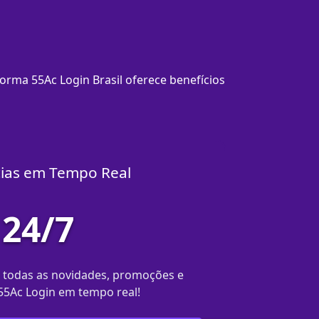
m
orma 55Ac Login Brasil oferece benefícios
cias em Tempo Real
24/7
e todas as novidades, promoções e
55Ac Login em tempo real!