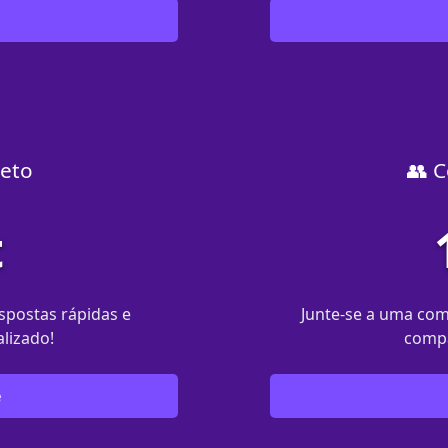
reto
👥 
t
espostas rápidas e
Junte-se a uma com
lizado!
compa
e