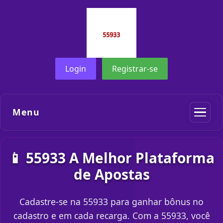
Login
Registrar-se
Menu
📱 55933 A Melhor Plataforma
de Apostas
Cadastre-se na 55933 para ganhar bônus no
cadastro e em cada recarga. Com a 55933, você