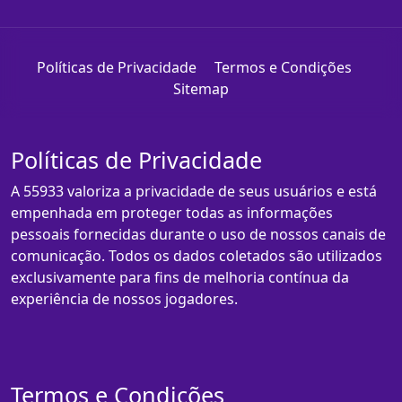
Políticas de Privacidade
Termos e Condições
Sitemap
Políticas de Privacidade
A 55933 valoriza a privacidade de seus usuários e está
empenhada em proteger todas as informações
pessoais fornecidas durante o uso de nossos canais de
comunicação. Todos os dados coletados são utilizados
exclusivamente para fins de melhoria contínua da
experiência de nossos jogadores.
Termos e Condições