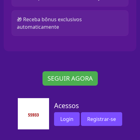
🎁 Receba bônus exclusivos
automaticamente
SEGUIR AGORA
Acessos
Login
Registrar-se