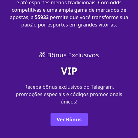
e até esportes menos tradicionais. Com odds
competitivas e uma ampla gama de mercados de
apostas, a
55933
permite que você transforme sua
paixão por esportes em grandes vitórias.
🎁 Bônus Exclusivos
VIP
Receba bônus exclusivos do Telegram,
promoções especiais e códigos promocionais
únicos!
Ver Bônus