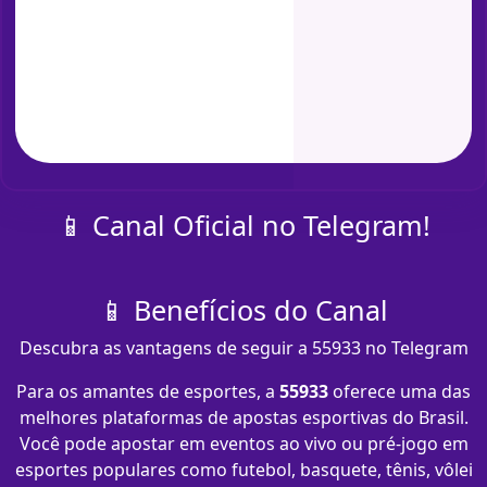
📱 Canal Oficial no Telegram!
📱 Benefícios do Canal
Descubra as vantagens de seguir a 55933 no Telegram
Para os amantes de esportes, a
55933
oferece uma das
melhores plataformas de apostas esportivas do Brasil.
Você pode apostar em eventos ao vivo ou pré-jogo em
esportes populares como futebol, basquete, tênis, vôlei