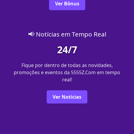
Ver Bônus
📢 Notícias em Tempo Real
24/7
Fique por dentro de todas as novidades,
promoções e eventos da 5555Z.Com em tempo
real!
Ver Notícias