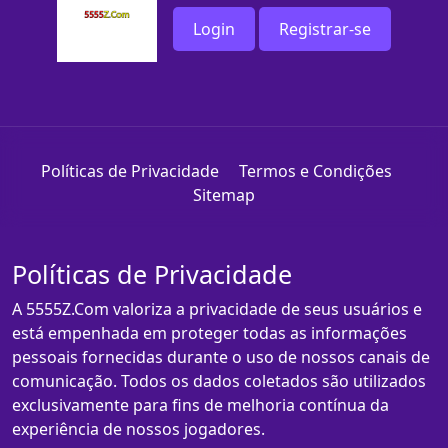
Login
Registrar-se
Políticas de Privacidade
Termos e Condições
Sitemap
Políticas de Privacidade
A 5555Z.Com valoriza a privacidade de seus usuários e
está empenhada em proteger todas as informações
pessoais fornecidas durante o uso de nossos canais de
comunicação. Todos os dados coletados são utilizados
exclusivamente para fins de melhoria contínua da
experiência de nossos jogadores.