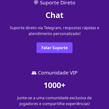
💬 Suporte Direto
Chat
Suporte direto via Telegram, respostas rápidas e
atendimento personalizado!
Falar Suporte
👥 Comunidade VIP
1000+
Junte-se a uma comunidade exclusiva de
jogadores e compartilhe experiências!