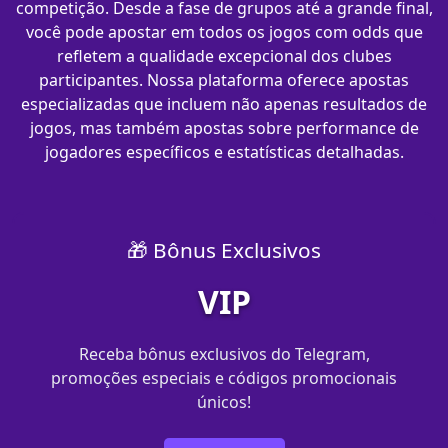
competição. Desde a fase de grupos até a grande final,
você pode apostar em todos os jogos com odds que
refletem a qualidade excepcional dos clubes
participantes. Nossa plataforma oferece apostas
especializadas que incluem não apenas resultados de
jogos, mas também apostas sobre performance de
jogadores específicos e estatísticas detalhadas.
🎁 Bônus Exclusivos
VIP
Receba bônus exclusivos do Telegram,
promoções especiais e códigos promocionais
únicos!