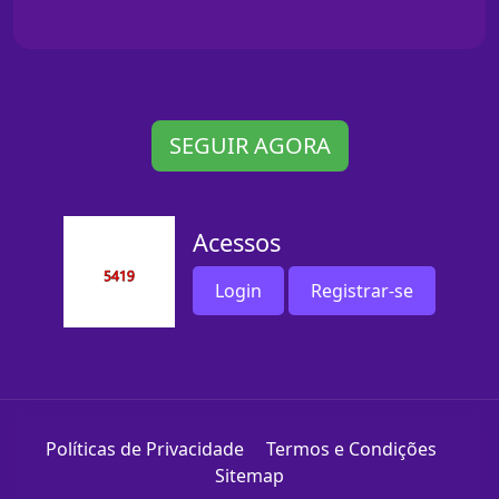
SEGUIR AGORA
Acessos
Login
Registrar-se
Políticas de Privacidade
Termos e Condições
Sitemap