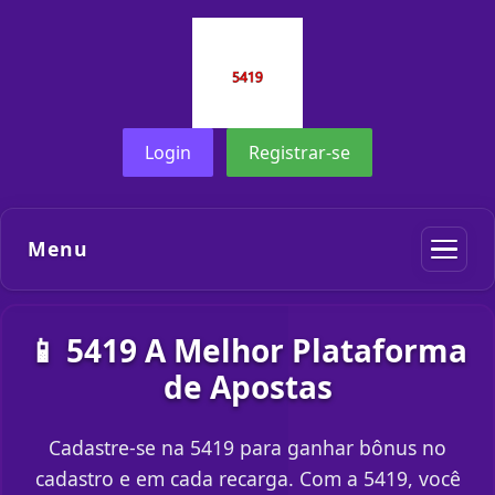
Login
Registrar-se
Menu
📱 5419 A Melhor Plataforma
de Apostas
Cadastre-se na 5419 para ganhar bônus no
cadastro e em cada recarga. Com a 5419, você