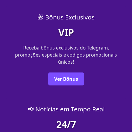
🎁 Bônus Exclusivos
VIP
Receba bônus exclusivos do Telegram,
promoções especiais e códigos promocionais
únicos!
Ver Bônus
📢 Notícias em Tempo Real
24/7