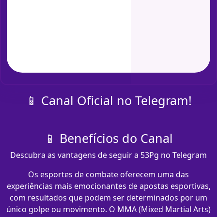
📱 Canal Oficial no Telegram!
📱 Benefícios do Canal
Descubra as vantagens de seguir a 53Pg no Telegram
Os esportes de combate oferecem uma das
experiências mais emocionantes de apostas esportivas,
com resultados que podem ser determinados por um
único golpe ou movimento. O MMA (Mixed Martial Arts)