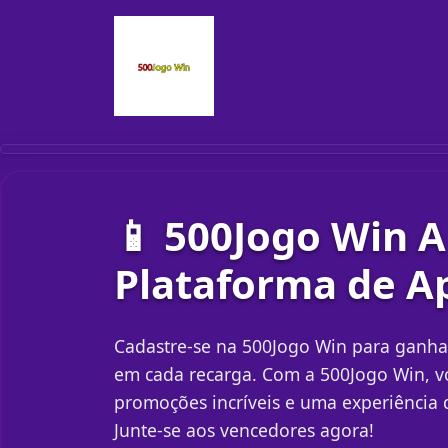
📱 500Jogo Win 
Plataforma de A
Cadastre-se na 500Jogo Win para ganha
em cada recarga. Com a 500Jogo Win, v
promoções incríveis e uma experiência d
Junte-se aos vencedores agora!