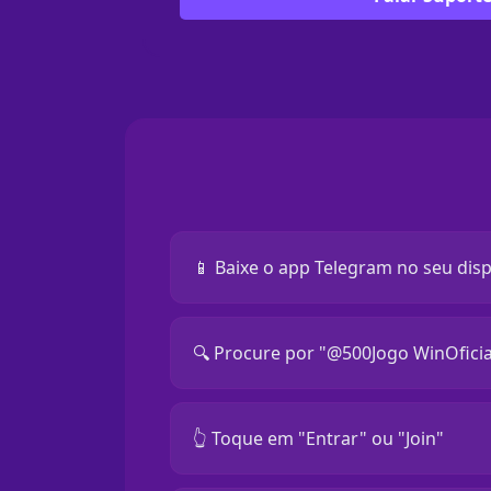
📱 Baixe o app Telegram no seu disp
🔍 Procure por "@500Jogo WinOficia
👆 Toque em "Entrar" ou "Join"