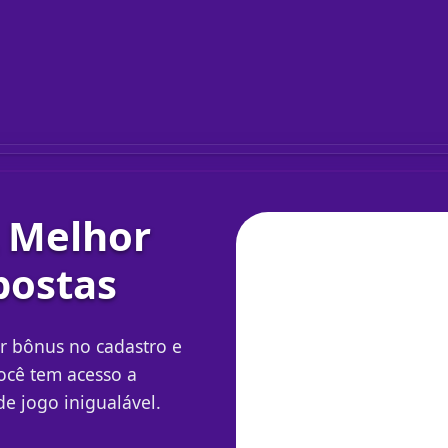
A Melhor
postas
r bônus no cadastro e
ocê tem acesso a
e jogo inigualável.