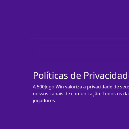
Políticas de Privacida
A 500Jogo Win valoriza a privacidade de se
nossos canais de comunicação. Todos os dad
jogadores.