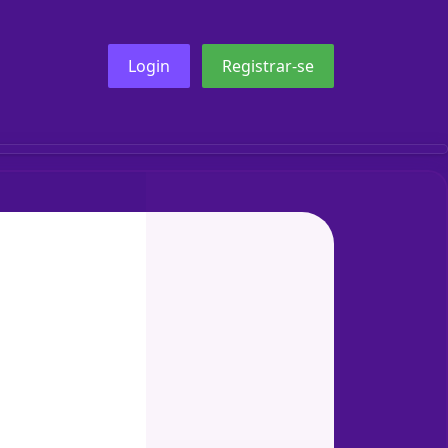
Login
Registrar-se