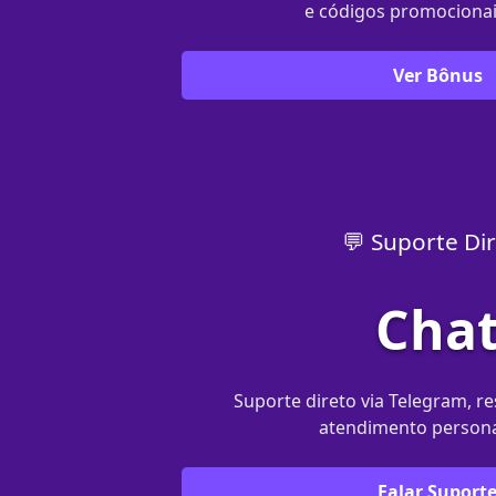
e códigos promocionai
Ver Bônus
💬 Suporte Di
Cha
Suporte direto via Telegram, r
atendimento persona
Falar Suport