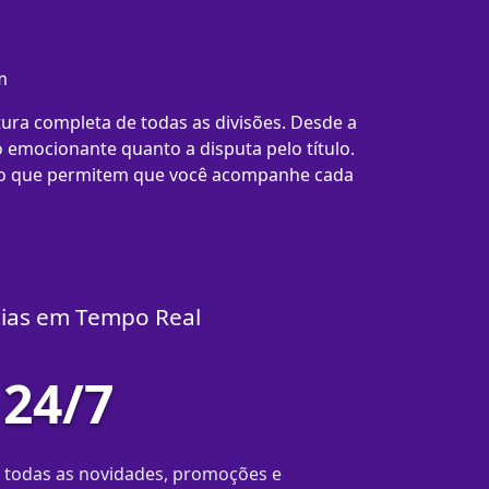
m
tura completa de todas as divisões. Desde a
ão emocionante quanto a disputa pelo título.
vivo que permitem que você acompanhe cada
cias em Tempo Real
24/7
e todas as novidades, promoções e