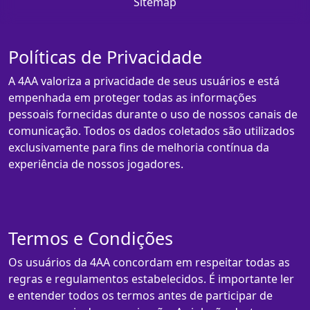
Sitemap
Políticas de Privacidade
A 4AA valoriza a privacidade de seus usuários e está
empenhada em proteger todas as informações
pessoais fornecidas durante o uso de nossos canais de
comunicação. Todos os dados coletados são utilizados
exclusivamente para fins de melhoria contínua da
experiência de nossos jogadores.
Termos e Condições
Os usuários da 4AA concordam em respeitar todas as
regras e regulamentos estabelecidos. É importante ler
e entender todos os termos antes de participar de