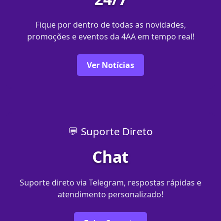
Fique por dentro de todas as novidades,
promoções e eventos da 4AA em tempo real!
Ver Notícias
💬 Suporte Direto
Chat
Suporte direto via Telegram, respostas rápidas e
atendimento personalizado!