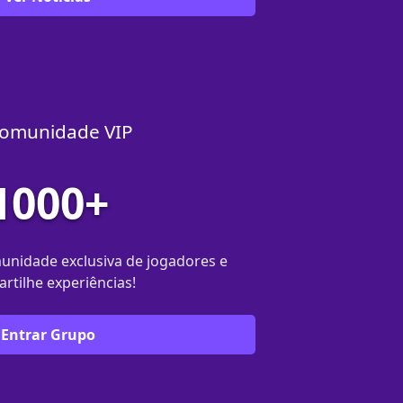
Comunidade VIP
1000+
unidade exclusiva de jogadores e
rtilhe experiências!
Entrar Grupo