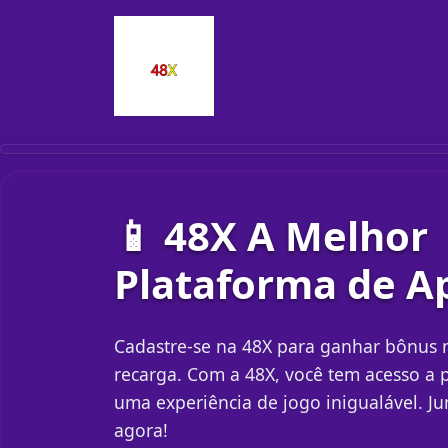
📱 48X A Melhor
Plataforma de A
Cadastre-se na 48X para ganhar bônus 
recarga. Com a 48X, você tem acesso a 
uma experiência de jogo inigualável. J
agora!