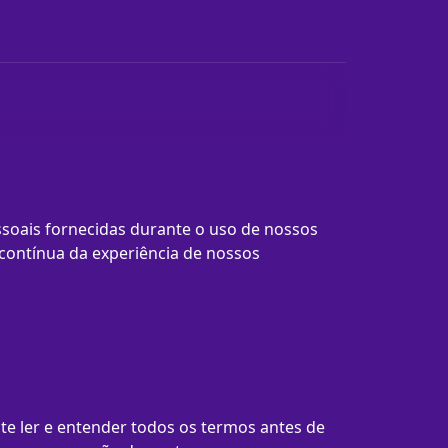
ssoais fornecidas durante o uso de nossos
 contínua da experiência de nossos
te ler e entender todos os termos antes de