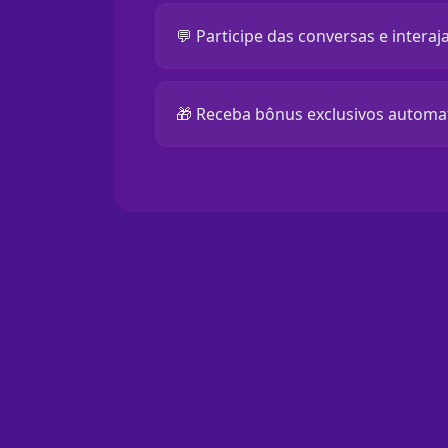
💬 Participe das conversas e interaj
🎁 Receba bônus exclusivos autom