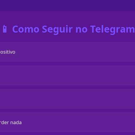
📱 Como Seguir no Telegram
ositivo
erder nada