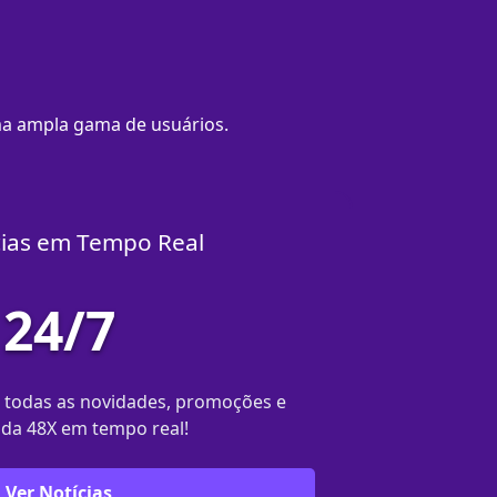
uma ampla gama de usuários.
cias em Tempo Real
24/7
e todas as novidades, promoções e
 da 48X em tempo real!
Ver Notícias