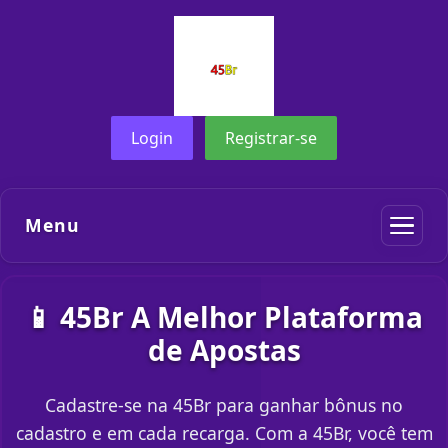
Login
Registrar-se
Menu
📱 45Br A Melhor Plataforma
de Apostas
Cadastre-se na 45Br para ganhar bônus no
cadastro e em cada recarga. Com a 45Br, você tem