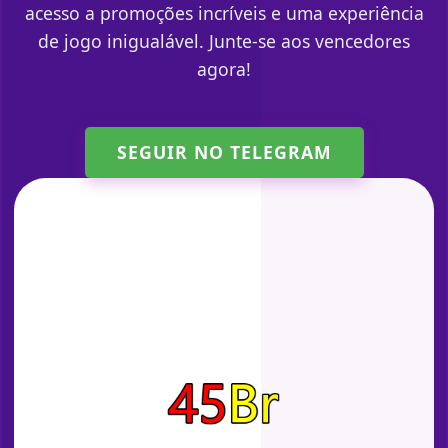
acesso a promoções incríveis e uma experiência
de jogo inigualável. Junte-se aos vencedores
agora!
SEGUIR NO TELEGRAM