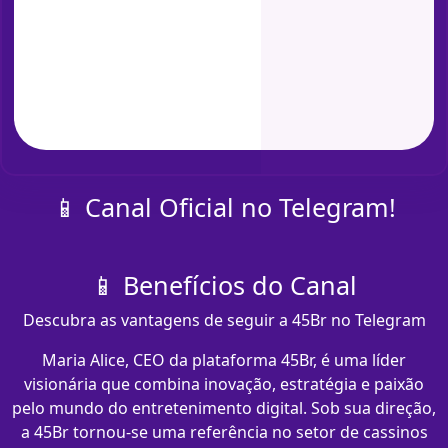
📱 Canal Oficial no Telegram!
📱 Benefícios do Canal
Descubra as vantagens de seguir a 45Br no Telegram
Maria Alice, CEO da plataforma 45Br, é uma líder
visionária que combina inovação, estratégia e paixão
pelo mundo do entretenimento digital. Sob sua direção,
a 45Br tornou-se uma referência no setor de cassinos