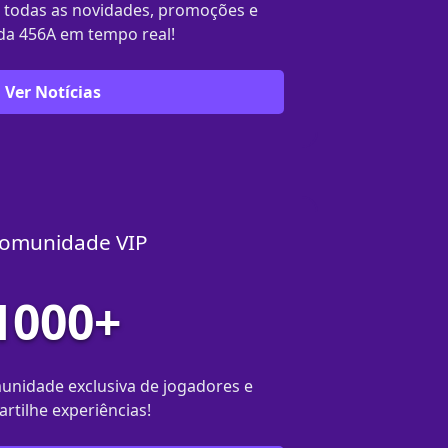
e todas as novidades, promoções e
da 456A em tempo real!
Ver Notícias
Comunidade VIP
1000+
unidade exclusiva de jogadores e
rtilhe experiências!