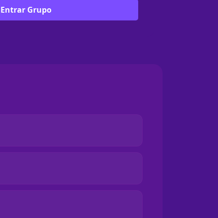
Entrar Grupo