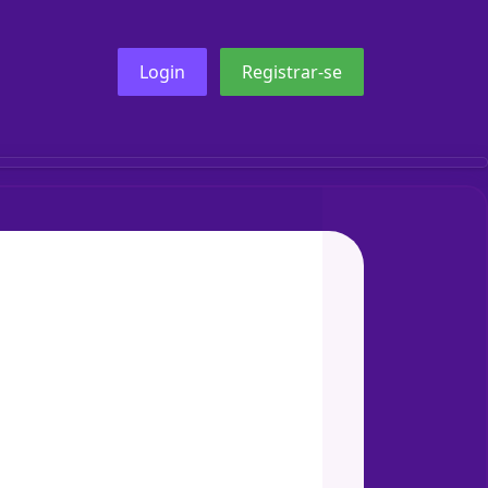
Login
Registrar-se