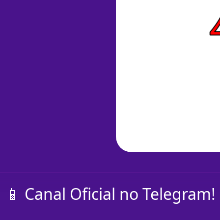
📱 Canal Oficial no Telegram!