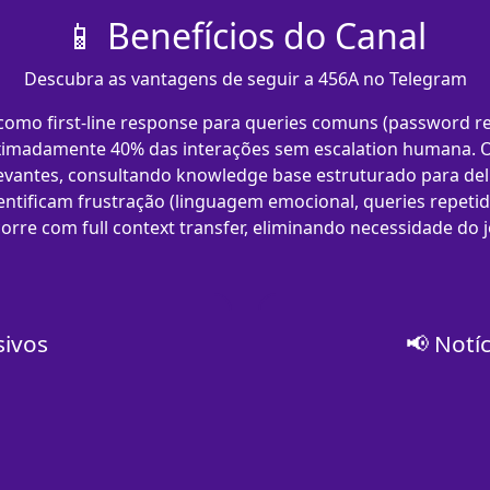
📱 Benefícios do Canal
Descubra as vantagens de seguir a 456A no Telegram
omo first-line response para queries comuns (password res
oximadamente 40% das interações sem escalation humana. O
relevantes, consultando knowledge base estruturado para de
tificam frustração (linguagem emocional, queries repetida
re com full context transfer, eliminando necessidade do j
sivos
📢 Notí