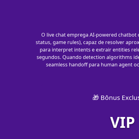
O live chat emprega AI-powered chatbot c
status, game rules), capaz de resolver apr
para interpret intents e extrair entities 
segundos. Quando detection algorithms iden
seamless handoff para human agent ocor
🎁 Bônus Exclu
VIP