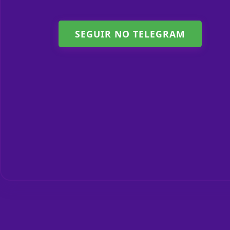
SEGUIR NO TELEGRAM