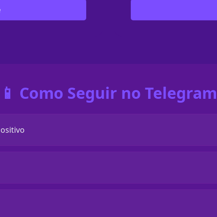
e
📱 Como Seguir no Telegram
ositivo