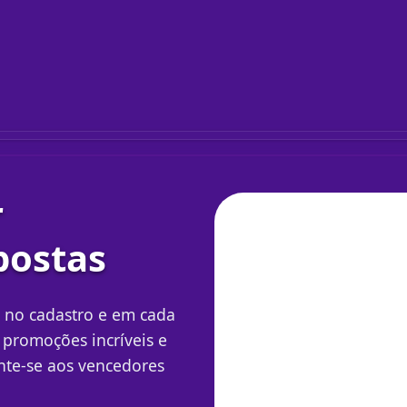
r
postas
 no cadastro e em cada
 promoções incríveis e
unte-se aos vencedores