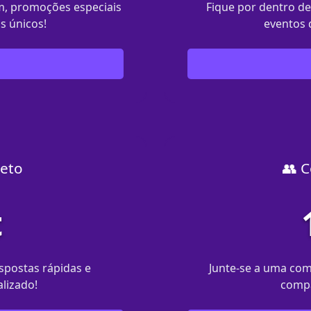
m, promoções especiais
Fique por dentro d
s únicos!
eventos 
reto
👥 
t
espostas rápidas e
Junte-se a uma com
lizado!
compa