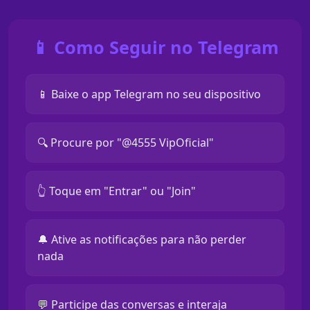
📱 Como Seguir no Telegram
📱 Baixe o app Telegram no seu dispositivo
🔍 Procure por "@4555 VipOficial"
👆 Toque em "Entrar" ou "Join"
🔔 Ative as notificações para não perder
nada
💬 Participe das conversas e interaja