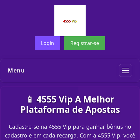
Login
Registrar-se
Menu
📱 4555 Vip A Melhor
Plataforma de Apostas
Cadastre-se na 4555 Vip para ganhar bônus no
cadastro e em cada recarga. Com a 4555 Vip, você