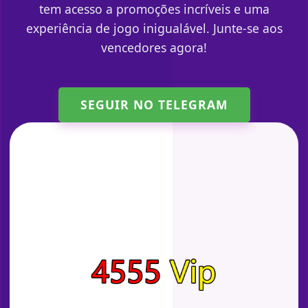
tem acesso a promoções incríveis e uma
experiência de jogo inigualável. Junte-se aos
vencedores agora!
SEGUIR NO TELEGRAM