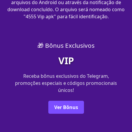
arquivos do Android ou através da notificação de
download concluído. O arquivo será nomeado como
"4555 Vip apk" para fácil identificação.
🎁 Bônus Exclusivos
VIP
Receba bônus exclusivos do Telegram,
promoções especiais e códigos promocionais
únicos!
Ver Bônus