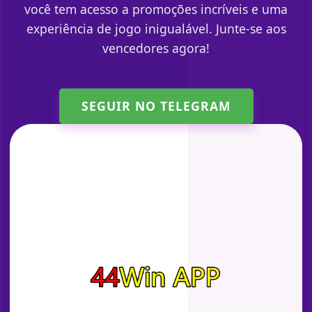
você tem acesso a promoções incríveis e uma
experiência de jogo inigualável. Junte-se aos
vencedores agora!
SEGUIR NO TELEGRAM