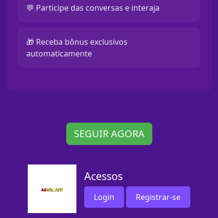
💬 Participe das conversas e interaja
🎁 Receba bônus exclusivos
automaticamente
SEGUIR AGORA
Acessos
Login
Registrar-se