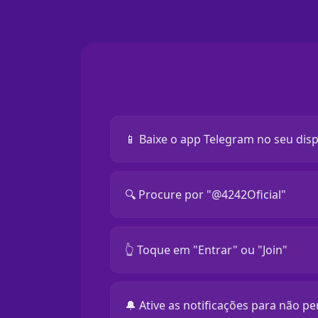
📱 Baixe o app Telegram no seu disp
🔍 Procure por "@4242Oficial"
👆 Toque em "Entrar" ou "Join"
🔔 Ative as notificações para não p