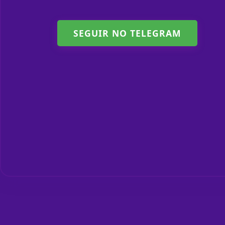
SEGUIR NO TELEGRAM