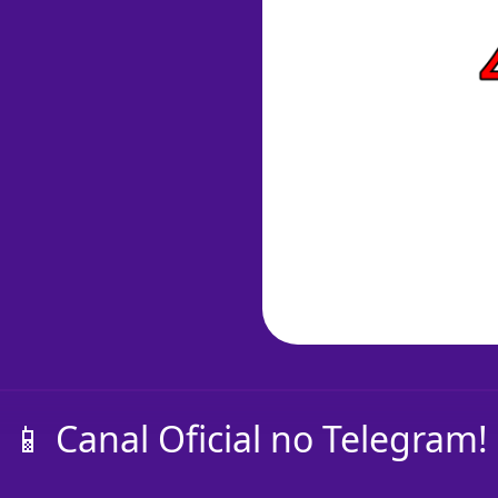
📱 Canal Oficial no Telegram!