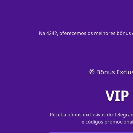
Na 4242, oferecemos os melhores bônus d
🎁 Bônus Exclu
VIP
Receba bônus exclusivos do Telegra
e códigos promocionai