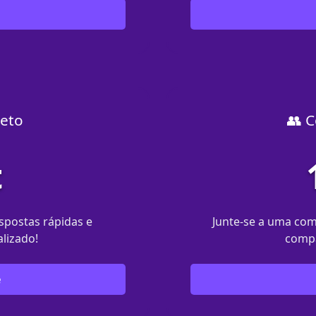
reto
👥 
t
espostas rápidas e
Junte-se a uma com
lizado!
compa
e