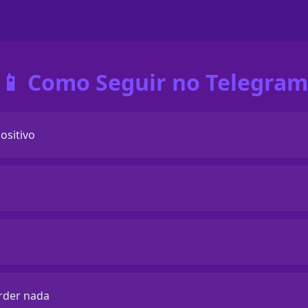
📱 Como Seguir no Telegram
ositivo
erder nada