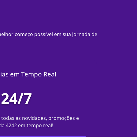
melhor começo possível em sua jornada de
cias em Tempo Real
24/7
e todas as novidades, promoções e
da 4242 em tempo real!