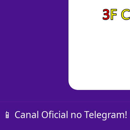
📱 Canal Oficial no Telegram!