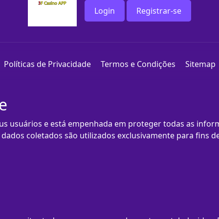
Login
Registrar-se
Políticas de Privacidade
Termos e Condições
Sitemap
de
seus usuários e está empenhada em proteger todas as info
dados coletados são utilizados exclusivamente para fins d