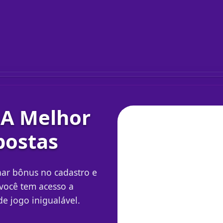
 A Melhor
postas
har bônus no cadastro e
você tem acesso a
e jogo inigualável.