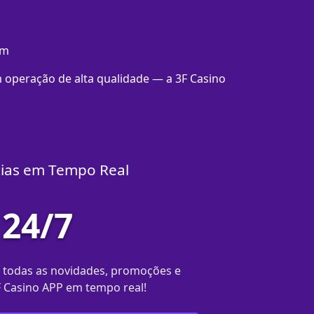
am
 operação de alta qualidade — a 3F Casino
cias em Tempo Real
24/7
e todas as novidades, promoções e
F Casino APP em tempo real!