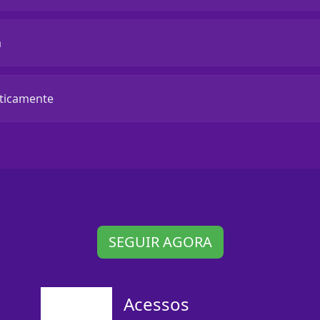
a
aticamente
SEGUIR AGORA
Acessos