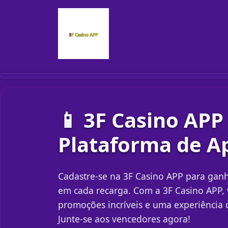
📱 3F Casino APP
Plataforma de A
Cadastre-se na 3F Casino APP para gan
em cada recarga. Com a 3F Casino APP, 
promoções incríveis e uma experiência d
Junte-se aos vencedores agora!