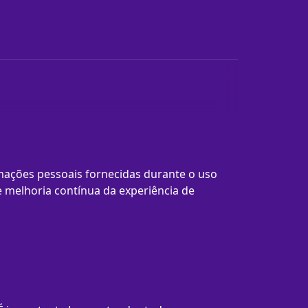
rmações pessoais fornecidas durante o uso
e melhoria contínua da experiência de