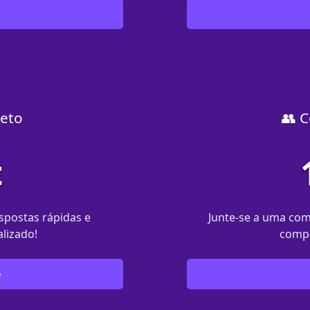
reto
👥 
t
espostas rápidas e
Junte-se a uma com
lizado!
compa
e