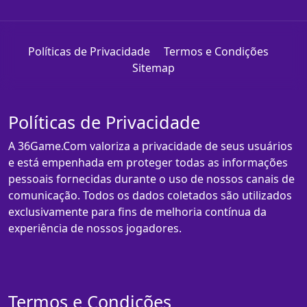
Políticas de Privacidade
Termos e Condições
Sitemap
Políticas de Privacidade
A 36Game.Com valoriza a privacidade de seus usuários
e está empenhada em proteger todas as informações
pessoais fornecidas durante o uso de nossos canais de
comunicação. Todos os dados coletados são utilizados
exclusivamente para fins de melhoria contínua da
experiência de nossos jogadores.
Termos e Condições