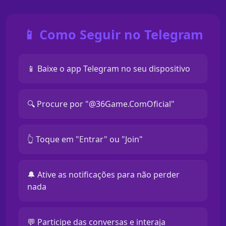
📱 Como Seguir no Telegram
📱 Baixe o app Telegram no seu dispositivo
🔍 Procure por "@36Game.ComOficial"
👆 Toque em "Entrar" ou "Join"
🔔 Ative as notificações para não perder
nada
💬 Participe das conversas e interaja