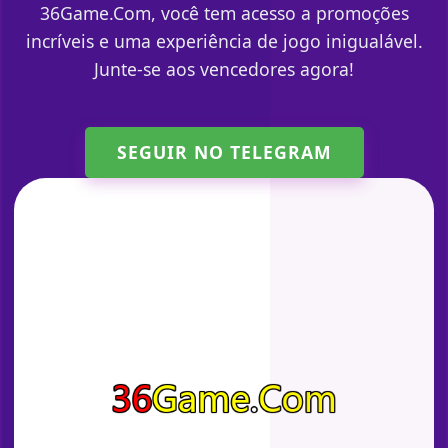
36Game.Com, você tem acesso a promoções
incríveis e uma experiência de jogo inigualável.
Junte-se aos vencedores agora!
SEGUIR NO TELEGRAM