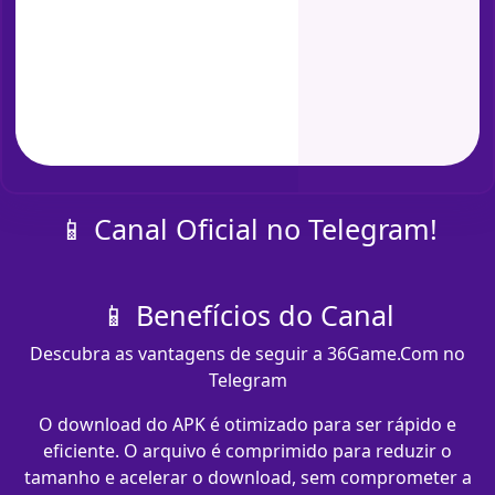
📱 Canal Oficial no Telegram!
📱 Benefícios do Canal
Descubra as vantagens de seguir a 36Game.Com no
Telegram
O download do APK é otimizado para ser rápido e
eficiente. O arquivo é comprimido para reduzir o
tamanho e acelerar o download, sem comprometer a