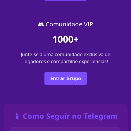
👥 Comunidade VIP
1000+
Junte-se a uma comunidade exclusiva de
jogadores e compartilhe experiências!
Entrar Grupo
📱 Como Seguir no Telegram