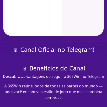
📱 Canal Oficial no Telegram!
📱 Benefícios do Canal
Descubra as vantagens de seguir a 365Win no Telegram
A 365Win reúne jogos de todas as partes do mundo —
aqui você encontra o estilo de jogo que mais combina
com você.