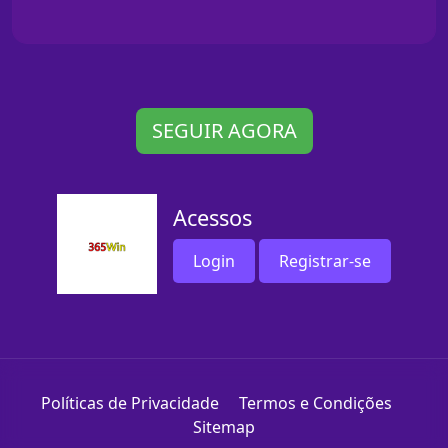
SEGUIR AGORA
Acessos
Login
Registrar-se
Políticas de Privacidade
Termos e Condições
Sitemap