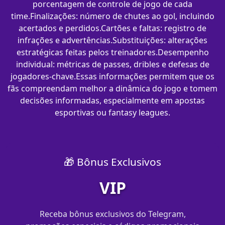
porcentagem de controle de jogo de cada
time.Finalizações: número de chutes ao gol, incluindo
acertados e perdidos.Cartões e faltas: registro de
infrações e advertências.Substituições: alterações
estratégicas feitas pelos treinadores.Desempenho
individual: métricas de passes, dribles e defesas de
jogadores-chave.Essas informações permitem que os
fãs compreendam melhor a dinâmica do jogo e tomem
decisões informadas, especialmente em apostas
esportivas ou fantasy leagues.
🎁 Bônus Exclusivos
VIP
Receba bônus exclusivos do Telegram,