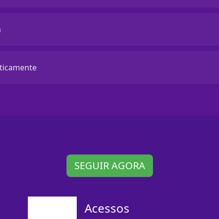
a
aticamente
SEGUIR AGORA
Acessos