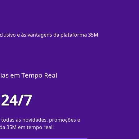
lusivo e às vantagens da plataforma 35M
cias em Tempo Real
24/7
e todas as novidades, promoções e
da 35M em tempo real!