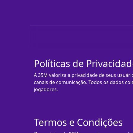
Políticas de Privacida
A 35M valoriza a privacidade de seus usuá
canais de comunicação. Todos os dados cole
jogadores.
Termos e Condições