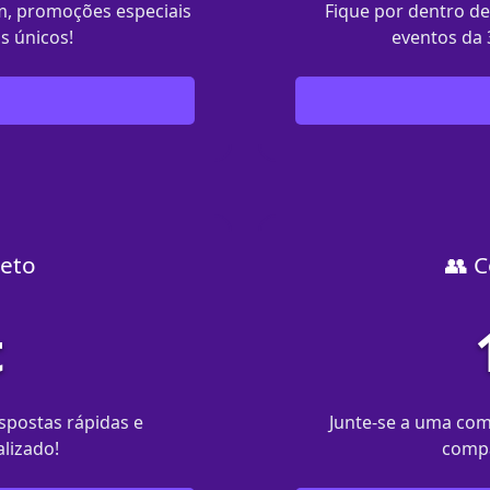
m, promoções especiais
Fique por dentro d
s únicos!
eventos da
reto
👥 
t
espostas rápidas e
Junte-se a uma com
lizado!
compa