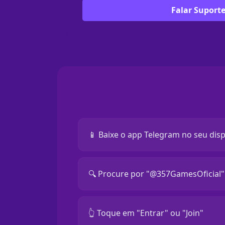
Falar Suport
📱 Baixe o app Telegram no seu disp
🔍 Procure por "@357GamesOficial"
👆 Toque em "Entrar" ou "Join"