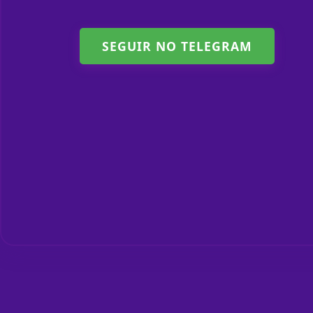
SEGUIR NO TELEGRAM