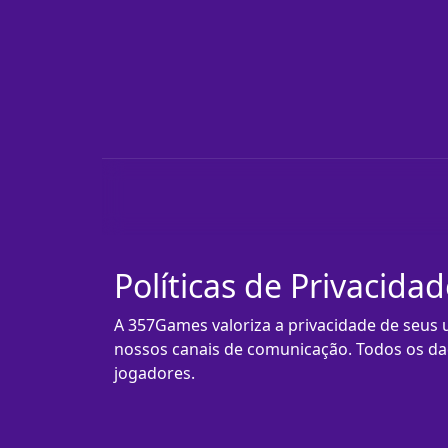
Políticas de Privacida
A 357Games valoriza a privacidade de seus
nossos canais de comunicação. Todos os dad
jogadores.