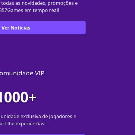
e todas as novidades, promoções e
 357Games em tempo real!
Ver Notícias
Comunidade VIP
1000+
unidade exclusiva de jogadores e
rtilhe experiências!