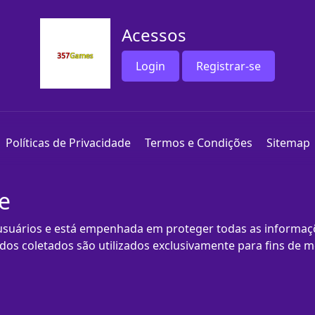
Acessos
Login
Registrar-se
Políticas de Privacidade
Termos e Condições
Sitemap
de
 usuários e está empenhada em proteger todas as informaç
os coletados são utilizados exclusivamente para fins de m