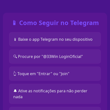
📱 Como Seguir no Telegram
📱 Baixe o app Telegram no seu dispositivo
🔍 Procure por "@33Win LoginOficial"
👆 Toque em "Entrar" ou "Join"
🔔 Ative as notificações para não perder
nada