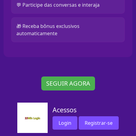
💬 Participe das conversas e interaja
🎁 Receba bônus exclusivos
automaticamente
SEGUIR AGORA
Acessos
Login
Registrar-se