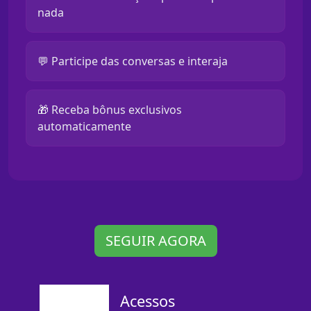
nada
💬 Participe das conversas e interaja
🎁 Receba bônus exclusivos
automaticamente
SEGUIR AGORA
Acessos