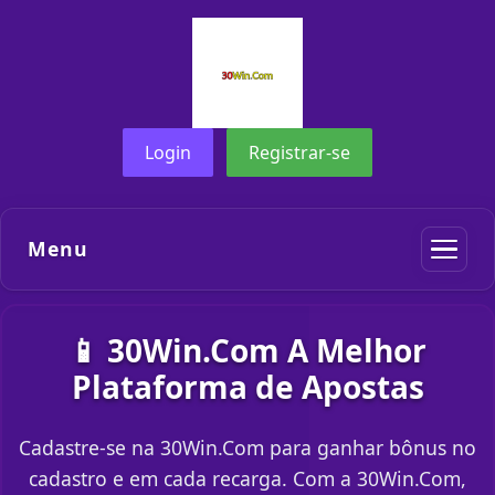
Login
Registrar-se
Menu
📱 30Win.Com A Melhor
Plataforma de Apostas
Cadastre-se na 30Win.Com para ganhar bônus no
cadastro e em cada recarga. Com a 30Win.Com,