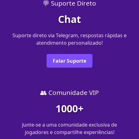
💬 Suporte Direto
Chat
Suporte direto via Telegram, respostas rápidas e
atendimento personalizado!
Falar Suporte
👥 Comunidade VIP
1000+
Junte-se a uma comunidade exclusiva de
jogadores e compartilhe experiências!