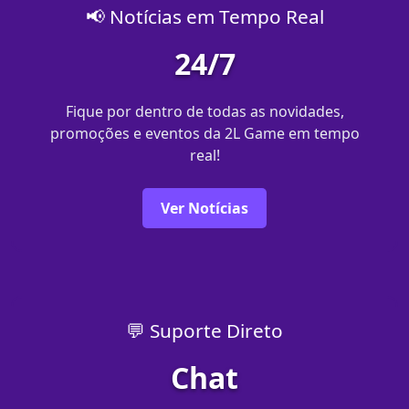
📢 Notícias em Tempo Real
24/7
Fique por dentro de todas as novidades,
promoções e eventos da 2L Game em tempo
real!
Ver Notícias
💬 Suporte Direto
Chat