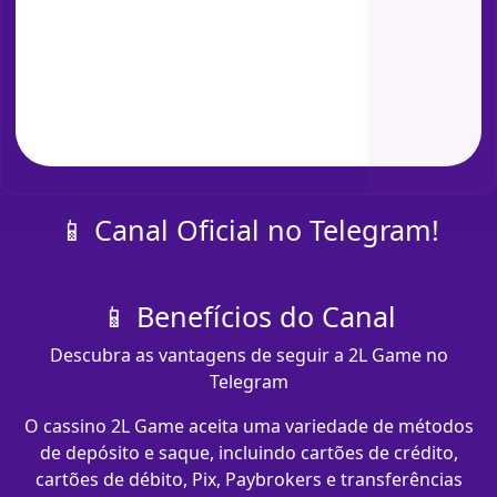
📱 Canal Oficial no Telegram!
📱 Benefícios do Canal
Descubra as vantagens de seguir a 2L Game no
Telegram
O cassino 2L Game aceita uma variedade de métodos
de depósito e saque, incluindo cartões de crédito,
cartões de débito, Pix, Paybrokers e transferências