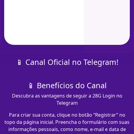
📱 Canal Oficial no Telegram!
📱 Benefícios do Canal
Descubra as vantagens de seguir a 28G Login no
Telegram
Para criar sua conta, clique no botão “Registrar” no
topo da página inicial. Preencha o formulário com suas
informações pessoais, como nome, e-mail e data de