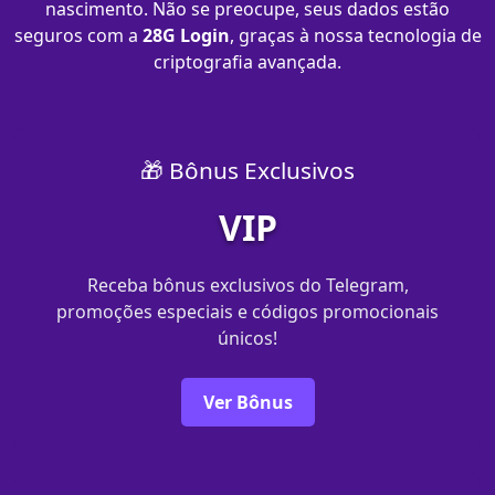
nascimento. Não se preocupe, seus dados estão
seguros com a
28G Login
, graças à nossa tecnologia de
criptografia avançada.
🎁 Bônus Exclusivos
VIP
Receba bônus exclusivos do Telegram,
promoções especiais e códigos promocionais
únicos!
Ver Bônus