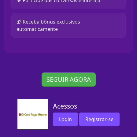
💬 Participe das conversas e interaja
🎁 Receba bônus exclusivos
automaticamente
SEGUIR AGORA
Acessos
Login
Registrar-se