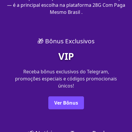
— é a principal escolha na plataforma 28G Com Paga
Mesmo Brasil .
🎁 Bônus Exclusivos
VIP
Receba bônus exclusivos do Telegram,
promoções especiais e códigos promocionais
únicos!
Ver Bônus