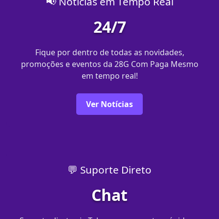
📢 Notícias em Tempo Real
24/7
Fique por dentro de todas as novidades,
promoções e eventos da 28G Com Paga Mesmo
em tempo real!
Ver Notícias
💬 Suporte Direto
Chat