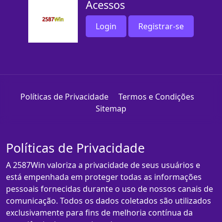
Acessos
Login
Registrar-se
Políticas de Privacidade
Termos e Condições
Sitemap
Políticas de Privacidade
A 2587Win valoriza a privacidade de seus usuários e
está empenhada em proteger todas as informações
pessoais fornecidas durante o uso de nossos canais de
comunicação. Todos os dados coletados são utilizados
exclusivamente para fins de melhoria contínua da