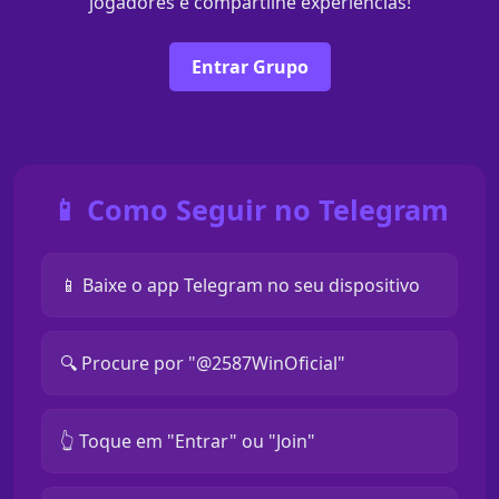
jogadores e compartilhe experiências!
Entrar Grupo
📱 Como Seguir no Telegram
📱 Baixe o app Telegram no seu dispositivo
🔍 Procure por "@2587WinOficial"
👆 Toque em "Entrar" ou "Join"