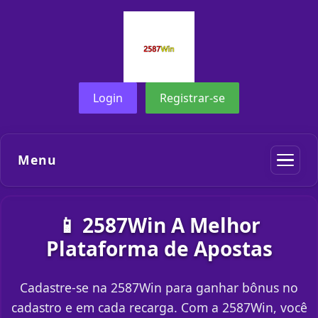
Login
Registrar-se
Menu
📱 2587Win A Melhor
Plataforma de Apostas
Cadastre-se na 2587Win para ganhar bônus no
cadastro e em cada recarga. Com a 2587Win, você