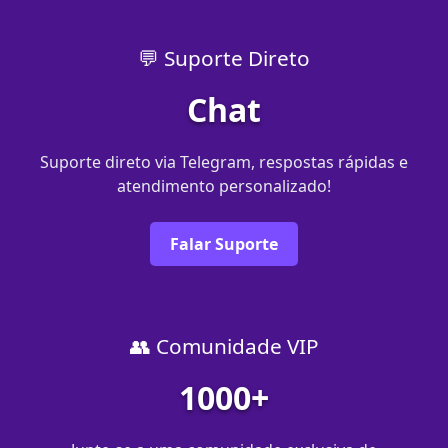
💬 Suporte Direto
Chat
Suporte direto via Telegram, respostas rápidas e
atendimento personalizado!
Falar Suporte
👥 Comunidade VIP
1000+