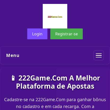
Login
Registrar-se
Menu
📱 222Game.Com A Melhor
Plataforma de Apostas
Cadastre-se na 222Game.Com para ganhar bônus
no cadastro e em cada recarga. Com a