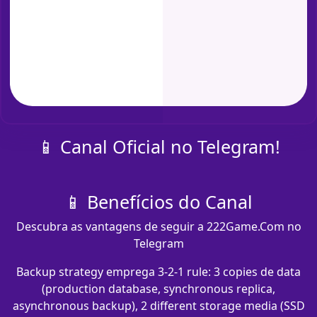
📱 Canal Oficial no Telegram!
📱 Benefícios do Canal
Descubra as vantagens de seguir a 222Game.Com no
Telegram
Backup strategy emprega 3-2-1 rule: 3 copies de data
(production database, synchronous replica,
asynchronous backup), 2 different storage media (SSD