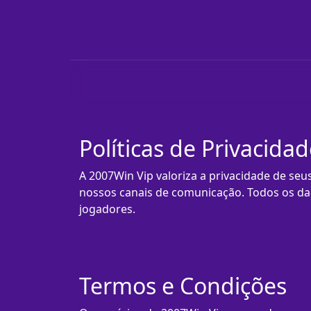
Políticas de Privacida
A 2007Win Vip valoriza a privacidade de se
nossos canais de comunicação. Todos os dad
jogadores.
Termos e Condições