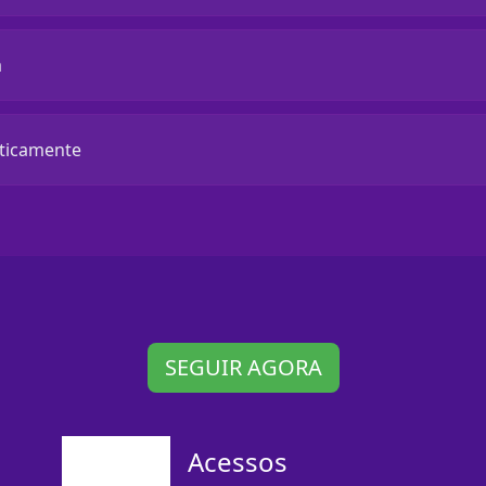
a
aticamente
SEGUIR AGORA
Acessos