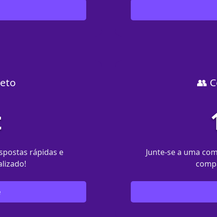
reto
👥 
t
espostas rápidas e
Junte-se a uma com
lizado!
compa
e