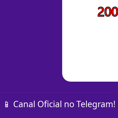
📱 Canal Oficial no Telegram!