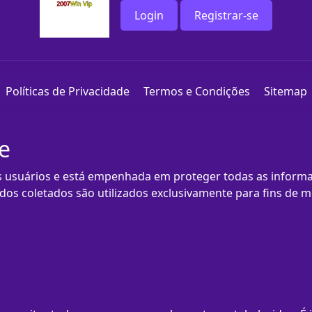
Login
Registrar-se
Políticas de Privacidade
Termos e Condições
Sitemap
de
us usuários e está empenhada em proteger todas as inform
os coletados são utilizados exclusivamente para fins de m