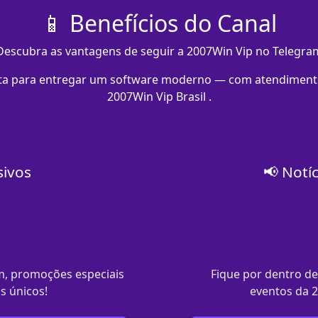
📱 Benefícios do Canal
Descubra as vantagens de seguir a 2007Win Vip no Telegra
nta para entregar um software moderno — com atendimento
2007Win Vip Brasil .
sivos
📢 Notí
m, promoções especiais
Fique por dentro d
s únicos!
eventos da 