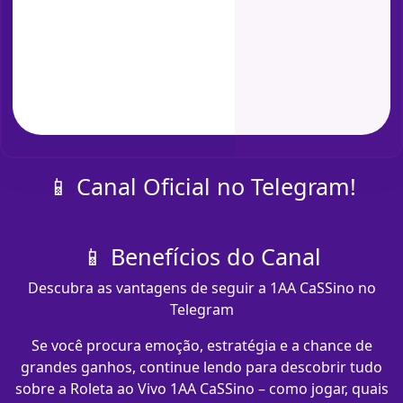
📱 Canal Oficial no Telegram!
📱 Benefícios do Canal
Descubra as vantagens de seguir a 1AA CaSSino no
Telegram
Se você procura emoção, estratégia e a chance de
grandes ganhos, continue lendo para descobrir tudo
sobre a Roleta ao Vivo 1AA CaSSino – como jogar, quais