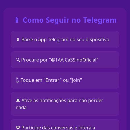
📱 Como Seguir no Telegram
📱 Baixe o app Telegram no seu dispositivo
🔍 Procure por "@1AA CaSSinoOficial"
👆 Toque em "Entrar" ou "Join"
🔔 Ative as notificações para não perder
nada
💬 Participe das conversas e interaja