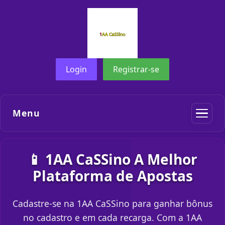
Login
Registrar-se
Menu
📱 1AA CaSSino A Melhor
Plataforma de Apostas
Cadastre-se na 1AA CaSSino para ganhar bônus
no cadastro e em cada recarga. Com a 1AA