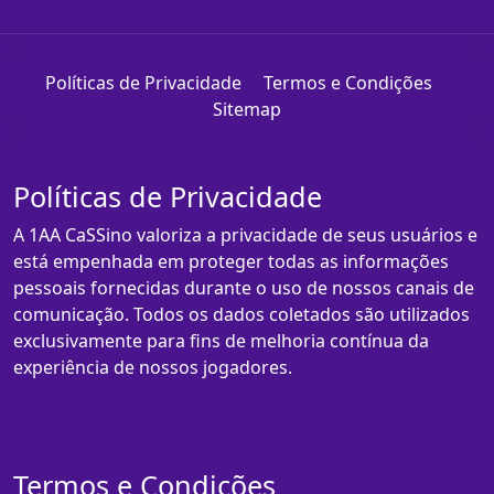
Políticas de Privacidade
Termos e Condições
Sitemap
Políticas de Privacidade
A 1AA CaSSino valoriza a privacidade de seus usuários e
está empenhada em proteger todas as informações
pessoais fornecidas durante o uso de nossos canais de
comunicação. Todos os dados coletados são utilizados
exclusivamente para fins de melhoria contínua da
experiência de nossos jogadores.
Termos e Condições