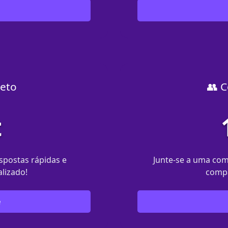
reto
👥 
t
espostas rápidas e
Junte-se a uma com
lizado!
compa
e