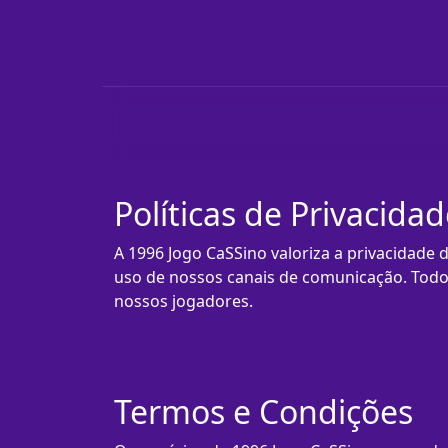
Políticas de Privacida
A 1996 Jogo CaSSino valoriza a privacidade
uso de nossos canais de comunicação. Todos
nossos jogadores.
Termos e Condições