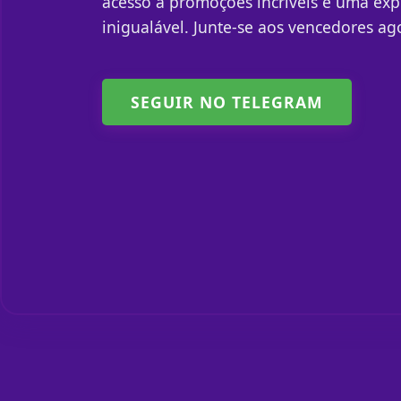
acesso a promoções incríveis e uma exp
inigualável. Junte-se aos vencedores ag
SEGUIR NO TELEGRAM