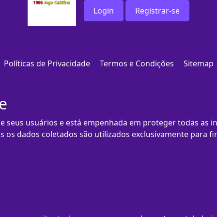
Login
Registrar-se
Políticas de Privacidade
Termos e Condições
Sitemap
de
 de seus usuários e está empenhada em proteger todas as 
 os dados coletados são utilizados exclusivamente para fi