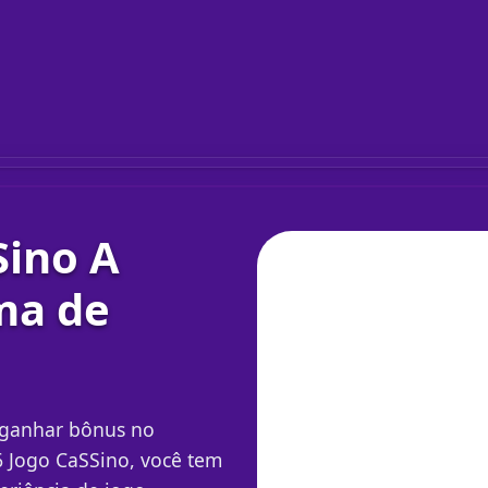
Sino A
ma de
 ganhar bônus no
6 Jogo CaSSino, você tem