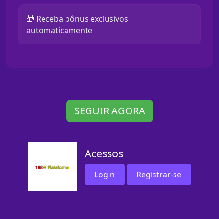
🎁 Receba bônus exclusivos
automaticamente
SEGUIR AGORA
Acessos
Login
Registrar-se