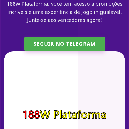
188W Plataforma, você tem acesso a promoções
incríveis e uma experiência de jogo inigualável.
Junte-se aos vencedores agora!
SEGUIR NO TELEGRAM