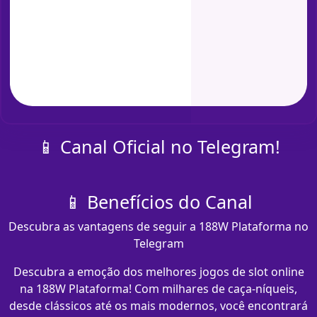
📱 Canal Oficial no Telegram!
📱 Benefícios do Canal
Descubra as vantagens de seguir a 188W Plataforma no
Telegram
Descubra a emoção dos melhores jogos de slot online
na 188W Plataforma! Com milhares de caça-níqueis,
desde clássicos até os mais modernos, você encontrará