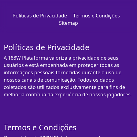
Políticas de Privacidade
Termos e Condições
Sitemap
Políticas de Privacidade
A 188W Plataforma valoriza a privacidade de seus
usuários e está empenhada em proteger todas as
informações pessoais fornecidas durante o uso de
nossos canais de comunicação. Todos os dados
coletados são utilizados exclusivamente para fins de
melhoria contínua da experiência de nossos jogadores.
Termos e Condições