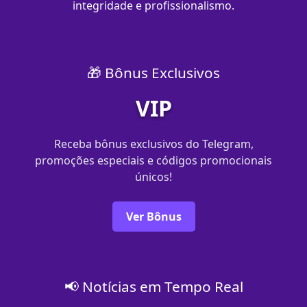
integridade e profissionalismo.
🎁 Bônus Exclusivos
VIP
Receba bônus exclusivos do Telegram,
promoções especiais e códigos promocionais
únicos!
Ver Bônus
📢 Notícias em Tempo Real