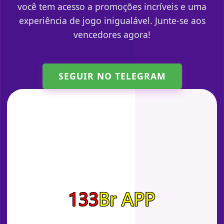
você tem acesso a promoções incríveis e uma
experiência de jogo inigualável. Junte-se aos
vencedores agora!
SEGUIR NO TELEGRAM