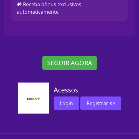
🎁 Receba bônus exclusivos
automaticamente
SEGUIR AGORA
Acessos
Login
Registrar-se